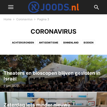
Home
Coronavirus
Pagina 3
CORONAVIRUS
ACHTERGRONDEN
ANTISEMITISME
BINNENLAND
BOEKEN
BUITENLAND
CORONAVIRUS
CULINAIR
CULTUUR & JODENDOM
DIVERS
ECONOMIE & TECH
GESCHIEDENIS
ISRAËL NIEUWS
MILITAIR
NIEUWSFLITS
OPINIE & COLUMNS
PODCAST
RECEPTEN
REDACTIONEEL
REIZEN & LIFESTYLE
TWEEDE WERELDOORLOG
Theaters en bioscopen blijven gesloten in
VIDEO
WETENSCHAP
Israël
9 juni 2020
Zaterdag iets minder nieuwe