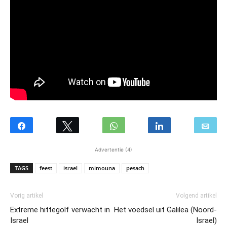
Advertentie (4)
TAGS
feest
israel
mimouna
pesach
Vorig artikel
Volgend artikel
Extreme hittegolf verwacht in
Het voedsel uit Galilea (Noord-
Israel
Israel)