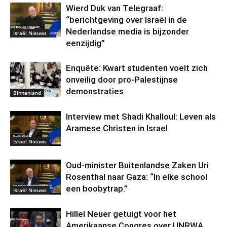
Wierd Duk van Telegraaf:
“berichtgeving over Israël in de
Nederlandse media is bijzonder
Israël Nieuws
eenzijdig”
Enquête: Kwart studenten voelt zich
onveilig door pro-Palestijnse
demonstraties
Binnenland
Interview met Shadi Khalloul: Leven als
Aramese Christen in Israel
Israël Nieuws
Oud-minister Buitenlandse Zaken Uri
Rosenthal naar Gaza: “In elke school
een boobytrap.”
Israël Nieuws
Hillel Neuer getuigt voor het
Amerikaanse Congres over UNRWA