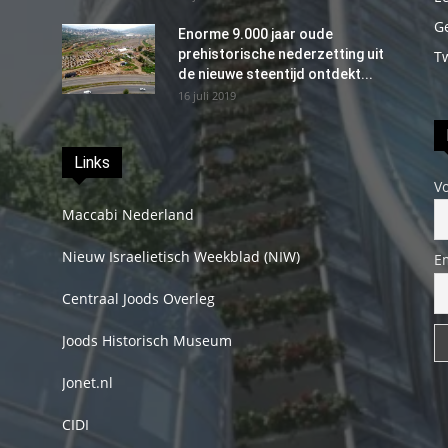
G
Enorme 9.000 jaar oude
prehistorische nederzetting uit
T
de nieuwe steentijd ontdekt...
16 juli 2019
Links
V
Maccabi Nederland
Nieuw Israelietisch Weekblad (NIW)
E
Centraal Joods Overleg
Joods Historisch Museum
Jonet.nl
CIDI