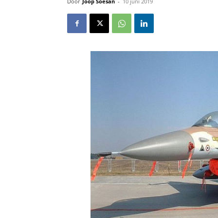
Door
Joop Soesan
-
10 juni 2019