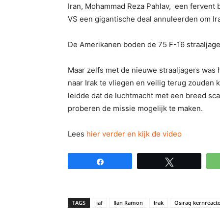
Iran, Mohammad Reza Pahlav, een fervent
VS een gigantische deal annuleerden om Ira
De Amerikanen boden de 75 F-16 straaljager
Maar zelfs met de nieuwe straaljagers was he
naar Irak te vliegen en veilig terug zouden 
leidde dat de luchtmacht met een breed sca
proberen de missie mogelijk te maken.
Lees
hier verder en kijk de video
Share
Tweet
TAGS
iaf
Ilan Ramon
Irak
Osiraq kernreact