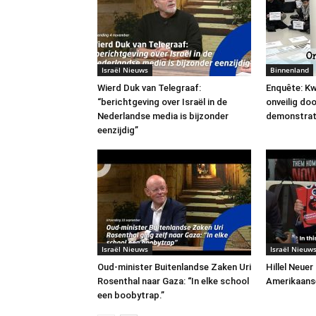
Israël Nieuws
Binnenland
Wierd Duk van Telegraaf:
Enquête: Kw
“berichtgeving over Israël in de
onveilig do
Nederlandse media is bijzonder
demonstrat
eenzijdig”
Israël Nieuws
Israël Nieuw
Oud-minister Buitenlandse Zaken Uri
Hillel Neuer
Rosenthal naar Gaza: “In elke school
Amerikaans
een boobytrap.”