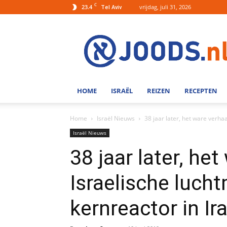
C
23.4
vrijdag, juli 31, 2026
Tel Aviv
Joods.nl:
Nieuws
uit
Joods
Nederland
en
HOME
ISRAËL
REIZEN
RECEPTEN
Israel
Home
Israël Nieuws
38 jaar later, het ware verha
Israël Nieuws
38 jaar later, he
Israelische luch
kernreactor in Ir