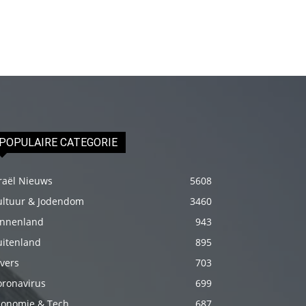
genç
adam
boş
zamanlarında
kuryecilik
yaparak
harçlığını
POPULAIRE CATEGORIE
çıkarmaktadır
türk
raël Nieuws
5608
porno
ultuur & Jodendom
3460
Gün
içerisinde
innenland
943
binbir
uitenland
895
çeşit
vers
703
insanla
oronavirus
699
karşılaşır
conomie & Tech
687