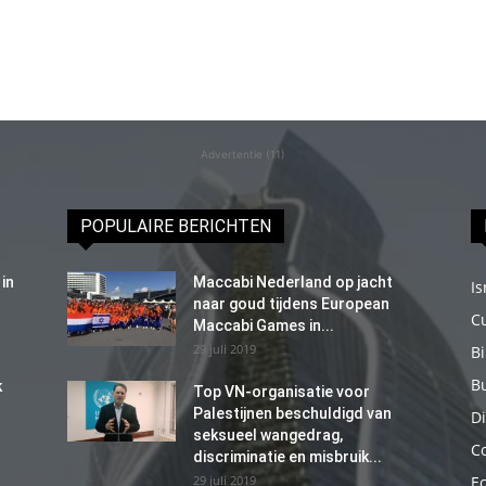
Advertentie (11)
POPULAIRE BERICHTEN
in
Maccabi Nederland op jacht
Is
naar goud tijdens European
C
Maccabi Games in...
29 juli 2019
B
B
k
Top VN-organisatie voor
Palestijnen beschuldigd van
Di
seksueel wangedrag,
C
discriminatie en misbruik...
29 juli 2019
E