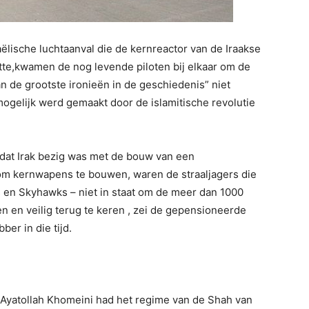
aëlische luchtaanval die de kernreactor van de Iraakse
tte,kwamen de nog levende piloten bij elkaar om de
n de grootste ironieën in de geschiedenis” niet
mogelijk werd gemaakt door de islamitische revolutie
e dat Irak bezig was met de bouw van een
om kernwapens te bouwen, waren de straaljagers die
s en Skyhawks – niet in staat om de meer dan 1000
en en veilig terug te keren , zei de gepensioneerde
er in die tijd.
n Ayatollah Khomeini had het regime van de Shah van