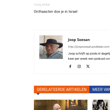
Vorig artikel
Onthaasten doe je in Israel
Joop Soesan
http://joopsoesan.podbean.com
Joop schrijft op joods.nl dagel
keer per week een podcast ove
GERELATEERDE ARTIKELEN
MEER VA