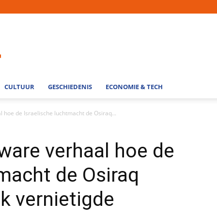
CULTUUR
GESCHIEDENIS
ECONOMIE & TECH
al hoe de Israelische luchtmacht de Osiraq...
t ware verhaal hoe de
tmacht de Osiraq
ak vernietigde