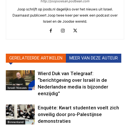
http://joopsoesan.podbean.com
Joop schrijft op joods.nl dagelijks over het nieuws uit Israel.
Daarnaast publiceert Joop twee keer per week een podcast over
Israel en de Joodse wereld.
GERELATEERDE ARTIKELEN
MEER VAN DEZE AUTEUR
Wierd Duk van Telegraaf:
“berichtgeving over Israël in de
Nederlandse media is bijzonder
Israël Nieuws
eenzijdig”
Enquête: Kwart studenten voelt zich
onveilig door pro-Palestijnse
demonstraties
Binnenland