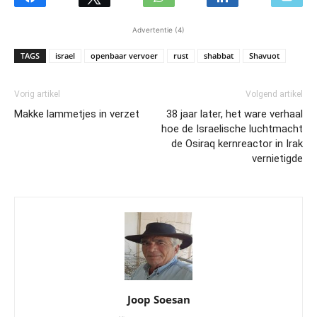
Advertentie (4)
TAGS
israel
openbaar vervoer
rust
shabbat
Shavuot
Vorig artikel
Volgend artikel
Makke lammetjes in verzet
38 jaar later, het ware verhaal
hoe de Israelische luchtmacht
de Osiraq kernreactor in Irak
vernietigde
Joop Soesan