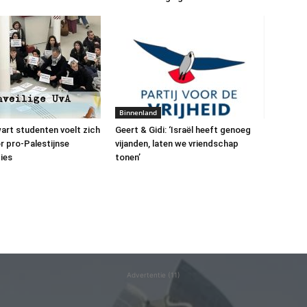
Binnenland
art studenten voelt zich
Geert & Gidi: ‘Israël heeft genoeg
or pro-Palestijnse
vijanden, laten we vriendschap
ies
tonen’
Advertentie (11)