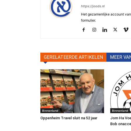
https://joods.nl
Het gezamenlijke account van d
formulier.
GERELATEERDE ARTIKELEN
MEER VA
Binnenland
Binnenland
Oppenheim Travel sluit na 52 jaar
Jom Ha Voe
Bob onacce