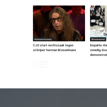
Antisemitisme
Binnenland
CJO start rechtszaak tegen
Enquête: Kw
schrijver Herman Brusselmans
onveilig do
demonstrat