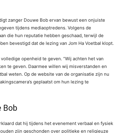
igt zanger Douwe Bob ervan bewust een onjuiste
geven tijdens mediaoptredens. Volgens de
aan die hun reputatie hebben geschaad, terwijl de
n bevestigd dat de lezing van Jom Ha Voetbal klopt.
n volledige openheid te geven. “Wij achten het van
ken te geven. Daarmee willen wij misverstanden en
bal weten. Op de website van de organisatie zijn nu
kingscamera’s geplaatst om hun lezing te
e Bob
laard dat hij tijdens het evenement verbaal en fysiek
zouden zijn geschonden over politieke en religieuze