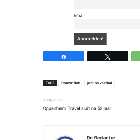
Email
Share
Tweet
TAGS
Douwe Bob
jom ha voetbal
Vorig artikel
Oppenheim Travel sluit na 52 jaar
De Redactie