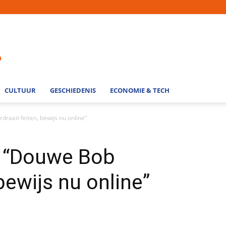
CULTUUR
GESCHIEDENIS
ECONOMIE & TECH
raait feiten, bewijs nu online”
: “Douwe Bob
 bewijs nu online”