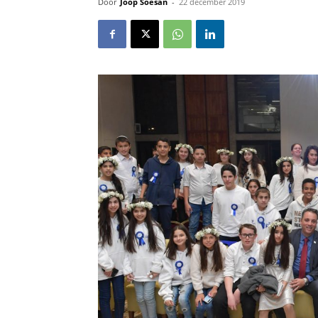
Door
Joop Soesan
-
22 december 2019