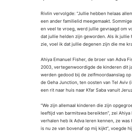
Rivlin vervolgde: “Jullie hebben helaas alle
een ander familielid meegemaakt. Sommigen v
en veel te vroeg, werd jullie gevraagd om v
dat jullie helden zijn geworden. Als ik jullie 
zie, voel ik dat jullie degenen zijn die me k
Ahiya Emanuel Fisher, de broer van Adva Fi
2003, vertegenwoordigde de kinderen dit ja
werden gedood bij de zelfmoordaanslag op 
de Geha Junction, ten oosten van Tel Aviv (
een rit naar huis naar Kfar Saba vanuit Jeru
“We zijn allemaal kinderen die zijn opgegr
leeftijd van barmitswa bereikten”, zei Ahiya
verhalen heb ik Adva leren kennen, ze was he
is nu ze van bovenaf op mij kijkt”, voegde hi