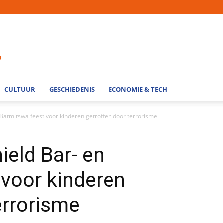
CULTUUR
GESCHIEDENIS
ECONOMIE & TECH
n Batmitswa feest voor kinderen getroffen door terrorisme
hield Bar- en
 voor kinderen
errorisme