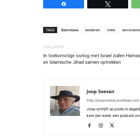
Share
Tweet
TAGS
Batmitswa
kinderen
rivlin
terrorisme
Vorig artikel
In toekomstige oorlog met Israel zullen Hama
en Islamische Jihad samen optrekken
Joop Soesan
http://joopsoesan.podbean.com
Joop schrijft op joods.nl dagel
keer per week een podcast ove