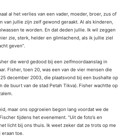
maal al het verlies van een vader, moeder, broer, zus of
an jullie zijn zelf gewond geraakt. Al als kinderen,
olwassen te worden. En dat deden jullie. Ik wil zeggen
hier zie, sterk, helder en glimlachend, als ik jullie ziel
racht geven”.
sher die werd gedood bij een zelfmoordaanslag in
ar. Fisher, toen 20, was een van de vier mensen die
25 december 2003, die plaatsvond bij een bushalte op
in de buurt van de stad Petah Tikva). Fisher wachtte op
zalem.
oeid, maar ons opgroeien begon lang voordat we de
 Fischer tijdens het evenement. “Uit de foto’s en
t licht bij ons thuis. Ik weet zeker dat ze trots op me
j eraan toe.