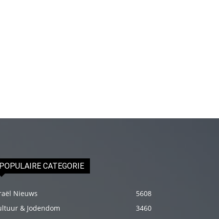
fakat
böylesini
uzun
zamandır
görmemiştir
hd
porno
Olgun
bir
kadının
evine
paket
POPULAIRE CATEGORIE
attıktan
sonra
raël Nieuws
5608
kadının
ultuur & Jodendom
3460
kendisine