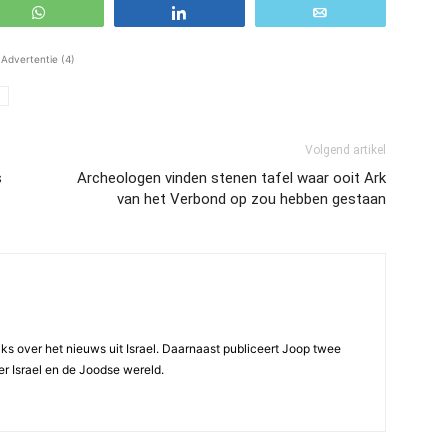
WhatsApp
Share
Email
Advertentie (4)
Volgend artikel
s
Archeologen vinden stenen tafel waar ooit Ark
van het Verbond op zou hebben gestaan
ijks over het nieuws uit Israel. Daarnaast publiceert Joop twee
r Israel en de Joodse wereld.