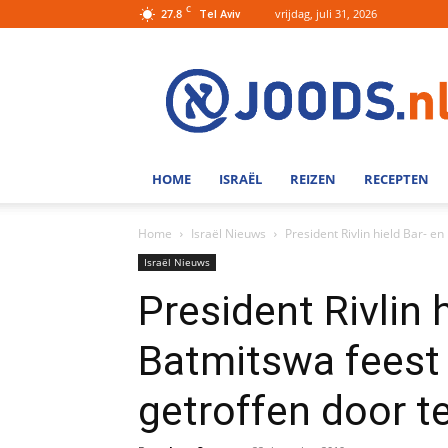
C
27.8
vrijdag, juli 31, 2026
Tel Aviv
Joods.nl:
Nieuws
uit
Joods
Nederland
en
HOME
ISRAËL
REIZEN
RECEPTEN
Israel
Home
Israël Nieuws
President Rivlin hield Bar- e
Israël Nieuws
President Rivlin 
Batmitswa feest
getroffen door t