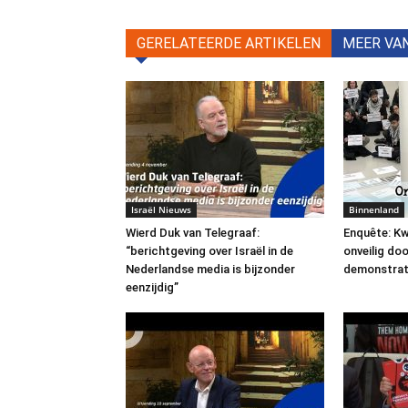
GERELATEERDE ARTIKELEN
MEER VA
Israël Nieuws
Binnenland
Wierd Duk van Telegraaf:
Enquête: Kw
“berichtgeving over Israël in de
onveilig do
Nederlandse media is bijzonder
demonstrat
eenzijdig”