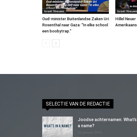
Israël Nieuws
Israël Nieuw
Oud-minister Buitenlandse Zaken Uri
Hillel Neuer
Rosenthal naar Gaza: “In elke school
Amerikaans
een boobytrap.”
SELECTIE VAN DE REDACTIE
Joodse achternamen. What’s 
a name?
22 januari 2016