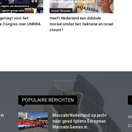
s
Israël Nieuws
 getuigt voor het
Heeft Nederland een dubbele
e Congres over UNRWA
moraal omdat het Oekraïne en Israel
steunt?
Advertentie (11)
POPULAIRE BERICHTEN
in
Maccabi Nederland op jacht
Is
naar goud tijdens European
C
Maccabi Games in...