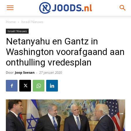
Home
Israël Nieuws
Israël Nieuws
Netanyahu en Gantz in
Washington voorafgaand aan
onthulling vredesplan
Door
Joop Soesan
-
27 januari 2020