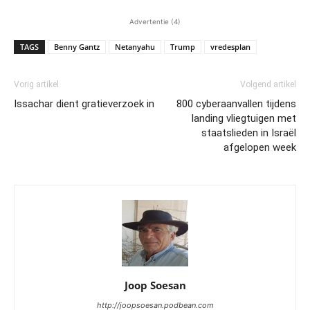
Advertentie (4)
TAGS
Benny Gantz
Netanyahu
Trump
vredesplan
Vorig artikel
Volgend artikel
Issachar dient gratieverzoek in
800 cyberaanvallen tijdens
landing vliegtuigen met
staatslieden in Israël
afgelopen week
Joop Soesan
http://joopsoesan.podbean.com