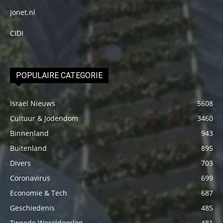
Jonet.nl
CIDI
POPULAIRE CATEGORIE
Israël Nieuws
5608
Cultuur & Jodendom
3460
Binnenland
943
Buitenland
895
Divers
703
Coronavirus
699
Economie & Tech
687
Geschiedenis
485
Tweede Wereldoorlog
481