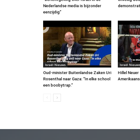
Nederlandse media is bijzonder
demonstrat
eenzijdig”
Israël Nieuws
Israël Nieuw
Oud-minister Buitenlandse Zaken Uri
Hillel Neuer
Rosenthal naar Gaza: “In elke school
Amerikaans
een boobytrap.”