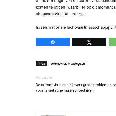
Sinds het begin van de coronavirus pandemie
komen te liggen, waarbij er op dit moment 
uitgaande vluchten per dag.
Israëls nationale luchtvaartmaatschappij El
Share
Tweet
TAGS
coronavirus maatregelen
Vorig artikel
De coronavirus crisis levert grote problemen o
voor Israëlische hightechbedrijven