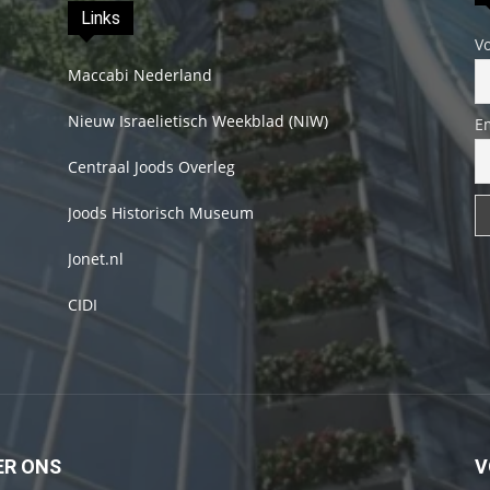
Links
V
Maccabi Nederland
Nieuw Israelietisch Weekblad (NIW)
E
Centraal Joods Overleg
Joods Historisch Museum
Jonet.nl
CIDI
ER ONS
V