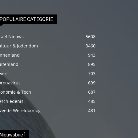
genç
adam
POPULAIRE CATEGORIE
boş
zamanlarında
raël Nieuws
5608
kuryecilik
ultuur & Jodendom
3460
yaparak
innenland
943
harçlığını
uitenland
895
çıkarmaktadır
vers
703
türk
porno
oronavirus
699
Gün
conomie & Tech
687
içerisinde
eschiedenis
485
binbir
weede Wereldoorlog
481
çeşit
insanla
karşılaşır
Nieuwsbrief