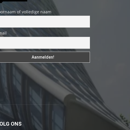
fakat
oornaam of volledige naam
böylesini
uzun
zamandır
mail
görmemiştir
hd
porno
Olgun
bir
kadının
evine
paket
attıktan
sonra
kadının
OLG ONS
kendisine