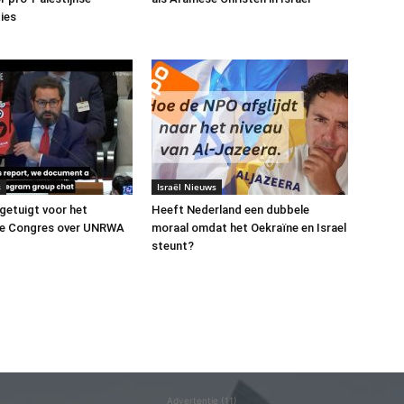
ies
s
Israël Nieuws
 getuigt voor het
Heeft Nederland een dubbele
e Congres over UNRWA
moraal omdat het Oekraïne en Israel
steunt?
Advertentie (11)