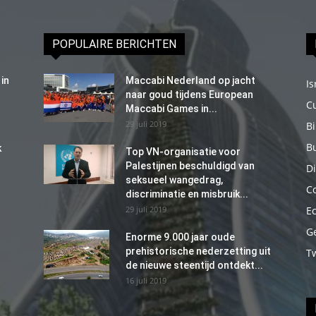
POPULAIRE BERICHTEN
in
Maccabi Nederland op jacht
Is
naar goud tijdens European
C
Maccabi Games in...
29 juli 2019
B
B
k
Top VN-organisatie voor
Palestijnen beschuldigd van
Di
seksueel wangedrag,
C
discriminatie en misbruik...
29 juli 2019
E
G
Enorme 9.000 jaar oude
prehistorische nederzetting uit
T
de nieuwe steentijd ontdekt...
16 juli 2019