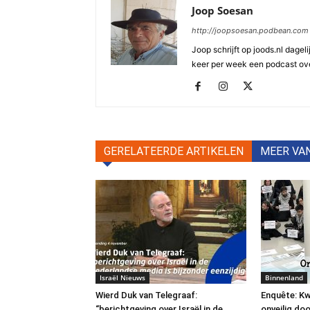
Joop Soesan
http://joopsoesan.podbean.com
Joop schrijft op joods.nl dagel
keer per week een podcast ove
GERELATEERDE ARTIKELEN
MEER VA
Israël Nieuws
Binnenland
Wierd Duk van Telegraaf:
Enquête: Kw
“berichtgeving over Israël in de
onveilig do