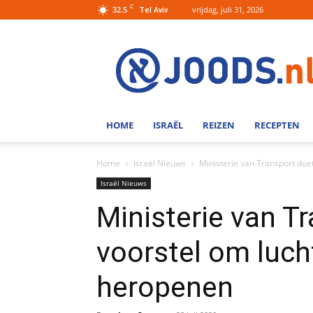
C
32.5
vrijdag, juli 31, 2026
Tel Aviv
Joods.nl:
Nieuws
uit
Joods
Nederland
en
HOME
ISRAËL
REIZEN
RECEPTEN
Israel
Home
Israël Nieuws
Ministerie van Transport doe
Israël Nieuws
Ministerie van T
voorstel om lucht
heropenen