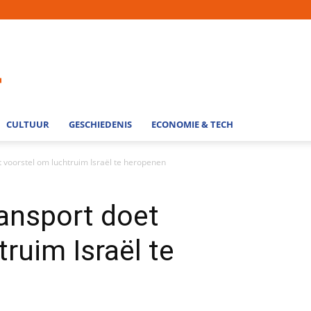
CULTUUR
GESCHIEDENIS
ECONOMIE & TECH
t voorstel om luchtruim Israël te heropenen
ransport doet
ruim Israël te