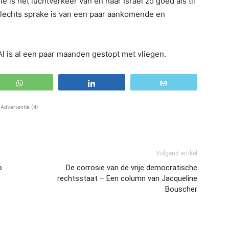
 is het luchtverkeer van en naar Israël zo goed als til
slechts sprake is van een paar aankomende en
 Al is al een paar maanden gestopt met vliegen.
WhatsApp
Share
Email
Advertentie (4)
Volgend artikel
p
De corrosie van de vrije democratische
rechtsstaat – Een column van Jacqueline
Bouscher