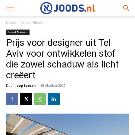
Home
Israël Nieuws
Israël Nieuws
Prijs voor designer uit Tel
Aviv voor ontwikkelen stof
die zowel schaduw als licht
creëert
Door
Joop Soesan
-
16 oktober 2020