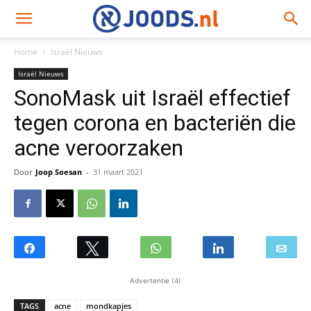
Home
Israël Nieuws
Israël Nieuws
SonoMask uit Israël effectief
tegen corona en bacteriën die
acne veroorzaken
Door
Joop Soesan
-
31 maart 2021
Advertentie (4)
TAGS
acne
mondkapjes