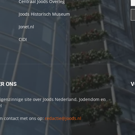
Centraal Joods Overleg
Joods Historisch Museum
Jonet.nl
CIDI
ER ONS
V
igenzinnige site over Joods Nederland, Jodendom en
l
 contact met ons op:
redactie@joods.nl