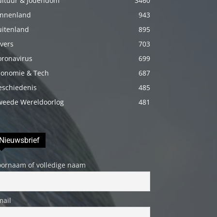
ultuur & Jodendom
3460
porno
innenland
943
Daha
uitenland
895
sonra
vers
703
annemi
oronavirus
699
iyice
conomie & Tech
687
rahatlatmak
eschiedenis
485
için
weede Wereldoorlog
481
onu
masaj
yatağına
Nieuwsbrief
yatırmadan
önce
oornaam of volledige naam
üstündeki
elbiseyi
çıkarmasını
mail
söyledim