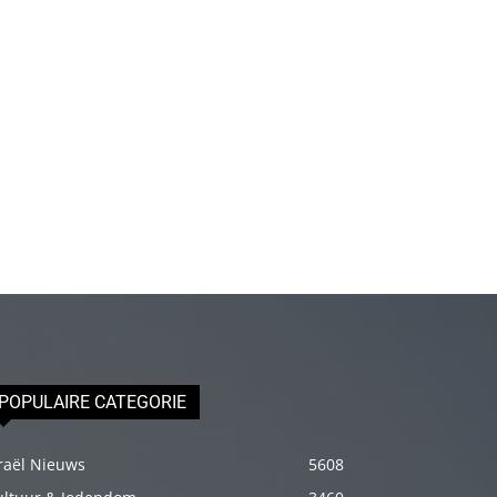
olduğu
için
epey
stresli
olduğunu
ve
biraz
masaja
ihtiyacı
olduğunu
söyleyince
hemen
onun
POPULAIRE CATEGORIE
omuzlarını
ovalamaya
raël Nieuws
5608
başladım