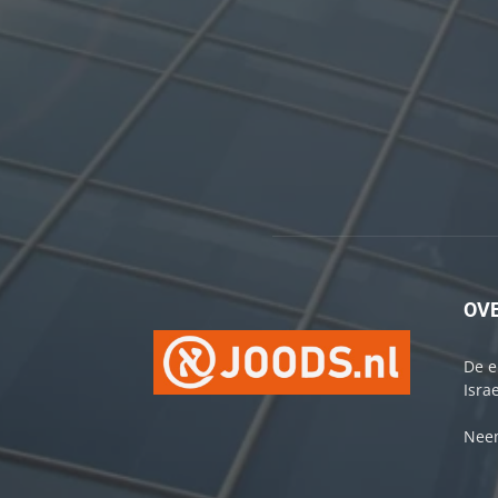
OV
De e
Israe
Neem