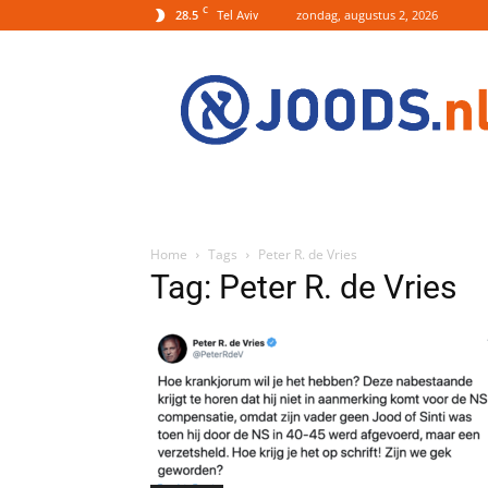
C
28.5
zondag, augustus 2, 2026
Tel Aviv
Joods.nl:
Nieuws
uit
Joods
Nederland
en
Israel
Home
Tags
Peter R. de Vries
Tag: Peter R. de Vries