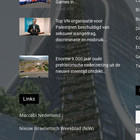
C
Games in...
29 juli 2019
B
B
Top VN-organisatie voor
Palestijnen beschuldigd van
Di
seksueel wangedrag,
C
discriminatie en misbruik...
29 juli 2019
E
G
Enorme 9.000 jaar oude
prehistorische nederzetting uit de
T
nieuwe steentijd ontdekt...
16 juli 2019
Links
V
Maccabi Nederland
Nieuw Israelietisch Weekblad (NIW)
E