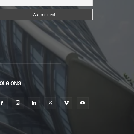
erotik
hikayeler
Kendisi
hazırlandıktan
sonra
beni
yanına
çağırdı
ve
bende
OLG ONS
oraya
gidip
masajına
başladım
porno
hikayeler