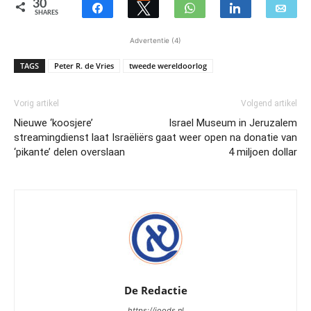
30
SHARES
Advertentie (4)
TAGS
Peter R. de Vries
tweede wereldoorlog
Vorig artikel
Volgend artikel
Nieuwe ‘koosjere’
Israel Museum in Jeruzalem
streamingdienst laat Israëliërs
gaat weer open na donatie van
‘pikante’ delen overslaan
4 miljoen dollar
De Redactie
https://joods.nl