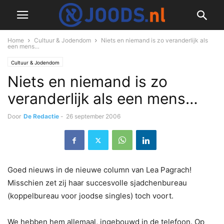
Home
Cultuur & Jodendom
Niets en niemand is zo veranderlijk als
een mens…
Cultuur & Jodendom
Niets en niemand is zo
veranderlijk als een mens…
Door
De Redactie
-
26 september 2006
Goed nieuws in de nieuwe column van Lea Pagrach!
Misschien zet zij haar succesvolle sjadchenbureau
(koppelbureau voor joodse singles) toch voort.
We hebben hem allemaal, ingebouwd in de telefoon. Op