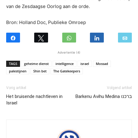
van de Zesdaagse Oorlog aan de orde.
Bron: Holland Doc, Publieke Omroep
Advertentie (4)
TAGS
geheime dienst
intelligence
israel
Mossad
palestijnen
Shin bet
The Gatekeepers
Vorig artikel
Volgend artikel
Het bruisende nachtleven in
Barkenu Avihu Medina ברכנו
Israel