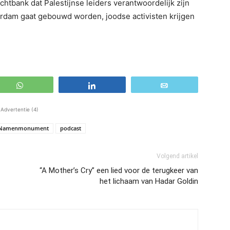
chtbank dat Palestijnse leiders verantwoordelijk zijn
rdam gaat gebouwd worden, joodse activisten krijgen
WhatsApp
Share
Email
Advertentie (4)
Namenmonument
podcast
Volgend artikel
“A Mother’s Cry” een lied voor de terugkeer van
het lichaam van Hadar Goldin