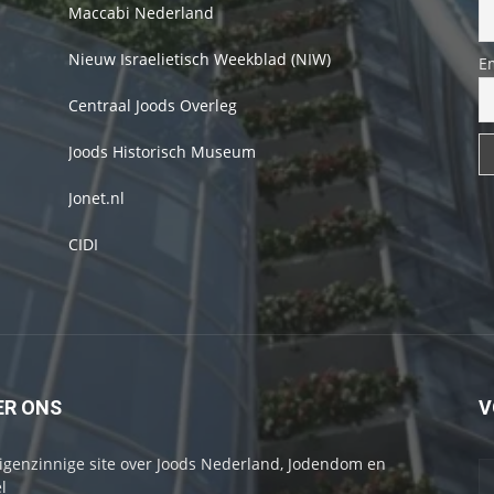
Maccabi Nederland
Nieuw Israelietisch Weekblad (NIW)
E
Centraal Joods Overleg
Joods Historisch Museum
Jonet.nl
CIDI
ER ONS
V
igenzinnige site over Joods Nederland, Jodendom en
l