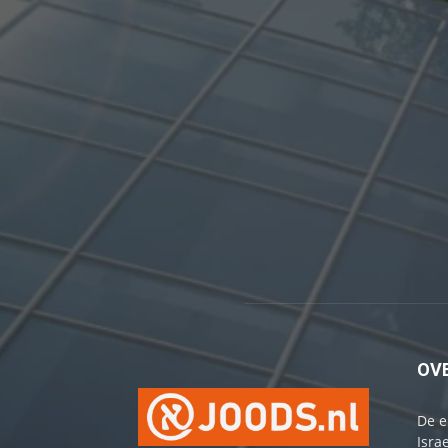
OV
De e
Israe