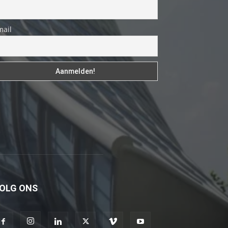
genç
adam
mail
boş
zamanlarında
kuryecilik
yaparak
harçlığını
çıkarmaktadır
türk
porno
Gün
içerisinde
binbir
OLG ONS
çeşit
insanla
karşılaşır