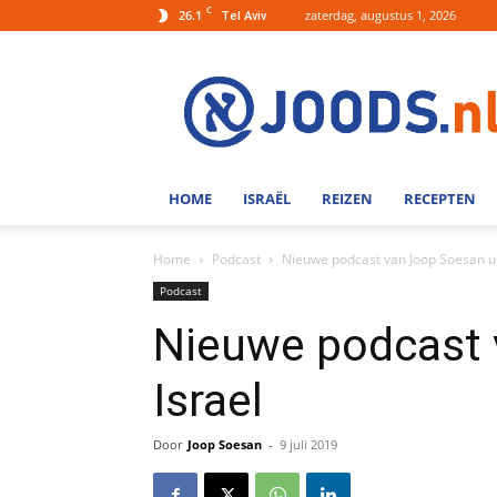
C
26.1
zaterdag, augustus 1, 2026
Tel Aviv
Joods.nl:
Nieuws
uit
Joods
Nederland
en
HOME
ISRAËL
REIZEN
RECEPTEN
Israel
Home
Podcast
Nieuwe podcast van Joop Soesan ui
Podcast
Nieuwe podcast 
Israel
Door
Joop Soesan
-
9 juli 2019