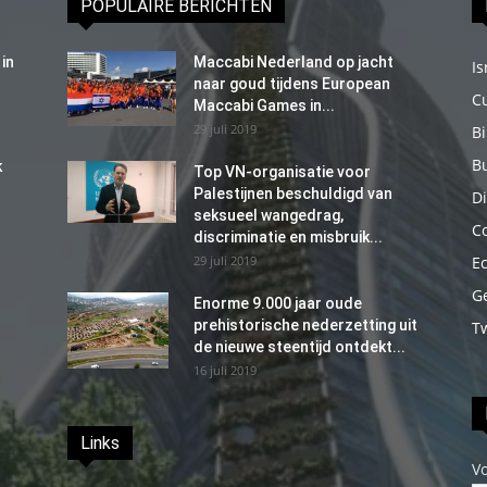
POPULAIRE BERICHTEN
in
Maccabi Nederland op jacht
Is
naar goud tijdens European
C
Maccabi Games in...
29 juli 2019
B
B
k
Top VN-organisatie voor
Palestijnen beschuldigd van
Di
seksueel wangedrag,
C
discriminatie en misbruik...
29 juli 2019
E
G
Enorme 9.000 jaar oude
prehistorische nederzetting uit
T
de nieuwe steentijd ontdekt...
16 juli 2019
Links
V