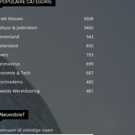
POPULAIRE CATEGORIE
izle
En
raël Nieuws
5608
sonunda
ultuur & Jodendom
3460
elimi
innenland
943
onun
uitenland
895
bacak
vers
703
arasına
götürünce
oronavirus
699
aramızda
conomie & Tech
687
hiç
eschiedenis
485
beklemediğim
weede Wereldoorlog
481
şeyler
yaşandı
türk
Nieuwsbrief
porno
oornaam of volledige naam
Siyahi