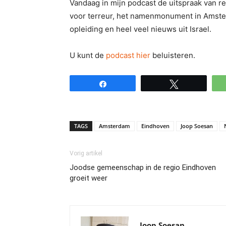
Vandaag in mijn podcast de uitspraak van re
voor terreur, het namenmonument in Amste
opleiding en heel veel nieuws uit Israel.
U kunt de
podcast hier
beluisteren.
Share
Tweet
TAGS
Amsterdam
Eindhoven
Joop Soesan
Vorig artikel
Joodse gemeenschap in de regio Eindhoven
groeit weer
Joop Soesan