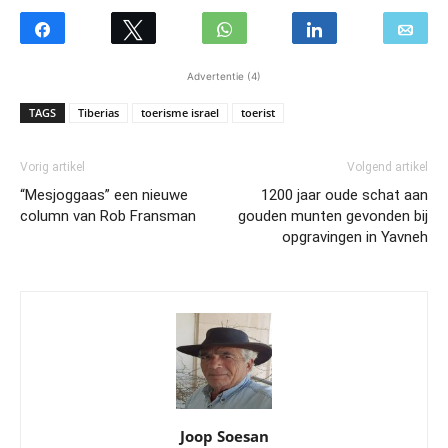
Advertentie (4)
TAGS
Tiberias
toerisme israel
toerist
Vorig artikel
Volgend artikel
“Mesjoggaas” een nieuwe
1200 jaar oude schat aan
column van Rob Fransman
gouden munten gevonden bij
opgravingen in Yavneh
Joop Soesan