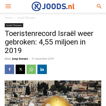
Home
Israël Nieuws
Israël Nieuws
Toeristenrecord Israël weer
gebroken: 4,55 miljoen in
2019
Door
Joop Soesan
-
31 december 2019