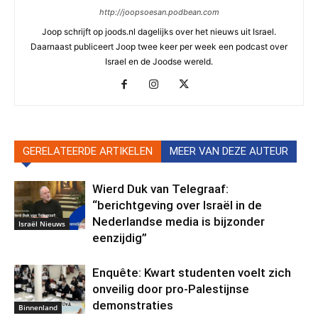
http://joopsoesan.podbean.com
Joop schrijft op joods.nl dagelijks over het nieuws uit Israel.
Daarnaast publiceert Joop twee keer per week een podcast over
Israel en de Joodse wereld.
GERELATEERDE ARTIKELEN
MEER VAN DEZE AUTEUR
Wierd Duk van Telegraaf:
“berichtgeving over Israël in de
Nederlandse media is bijzonder
Israël Nieuws
eenzijdig”
Enquête: Kwart studenten voelt zich
onveilig door pro-Palestijnse
demonstraties
Binnenland