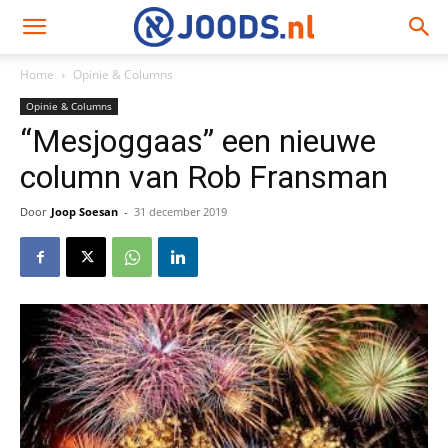
Home
Opinie & Columns
Opinie & Columns
“Mesjoggaas” een nieuwe
column van Rob Fransman
Door
Joop Soesan
-
31 december 2019