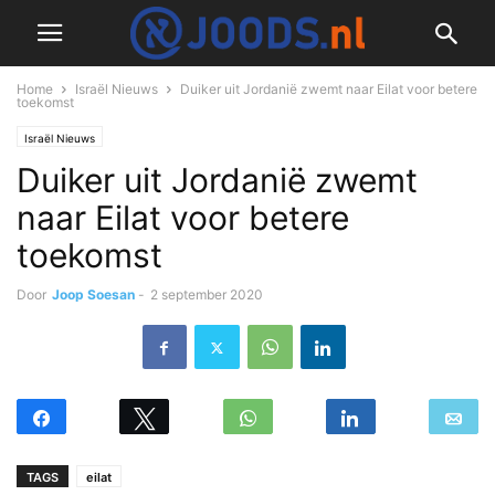
Home
Israël Nieuws
Duiker uit Jordanië zwemt naar Eilat voor betere
toekomst
Israël Nieuws
Duiker uit Jordanië zwemt
naar Eilat voor betere
toekomst
Door
Joop Soesan
-
2 september 2020
TAGS
eilat