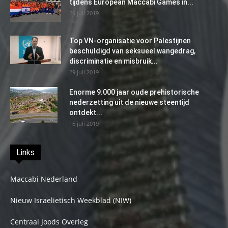
tijdens European Maccabi Games in...
29 juli 2019
Top VN-organisatie voor Palestijnen
beschuldigd van seksueel wangedrag,
discriminatie en misbruik...
29 juli 2019
Enorme 9.000 jaar oude prehistorische
nederzetting uit de nieuwe steentijd
ontdekt...
16 juli 2019
Links
Maccabi Nederland
Nieuw Israelietisch Weekblad (NIW)
Centraal Joods Overleg