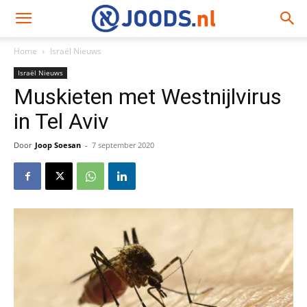
Home
Israël Nieuws
Israël Nieuws
Muskieten met Westnijlvirus
in Tel Aviv
Door
Joop Soesan
-
7 september 2020