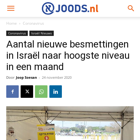
Home
Coronavirus
Coronavirus
Israël Nieuws
Aantal nieuwe besmettingen
in Israël naar hoogste niveau
in een maand
Door
Joop Soesan
-
24 november 2020