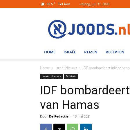
C
32.5
vrijdag, juli 31, 2026
Tel Aviv
Joods.nl:
Nieuws
uit
Joods
Nederland
en
HOME
ISRAËL
REIZEN
RECEPTEN
Israel
Home
Israël Nieuws
IDF bombardeert inlichting
Israël Nieuws
Militair
IDF bombardeert
van Hamas
Door
De Redactie
-
13 mei 2021