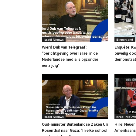
Israël Nieuws
Binnenland
Wierd Duk van Telegraaf:
Enquête: Kw
“berichtgeving over Israël in de
onveilig do
Nederlandse media is bijzonder
demonstrat
eenzijdig”
Israël Nieuws
Israël Nieuw
Oud-minister Buitenlandse Zaken Uri
Hillel Neuer
Rosenthal naar Gaza: “In elke school
Amerikaans