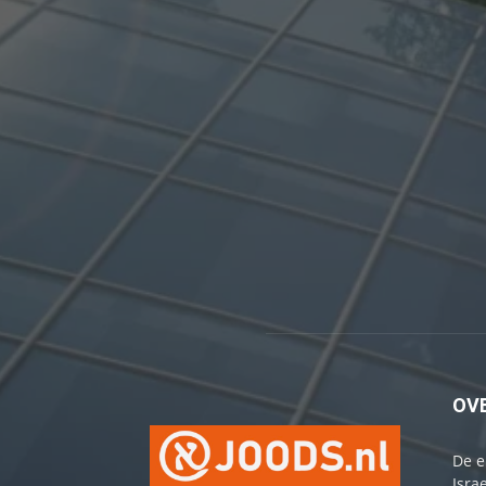
OV
De e
Israe