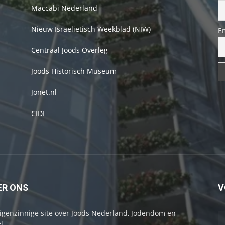
Maccabi Nederland
Nieuw Israelietisch Weekblad (NIW)
E
Centraal Joods Overleg
Joods Historisch Museum
Jonet.nl
CIDI
ER ONS
V
igenzinnige site over Joods Nederland, Jodendom en
l