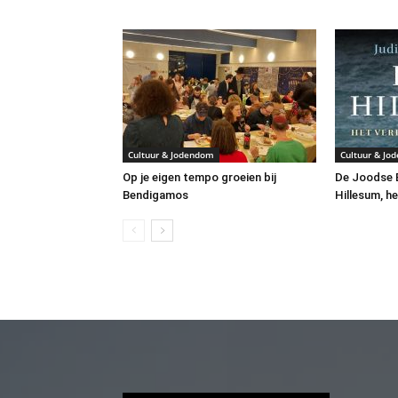
Cultuur & Jodendom
Cultuur & Jo
Op je eigen tempo groeien bij
De Joodse B
Bendigamos
Hillesum, he