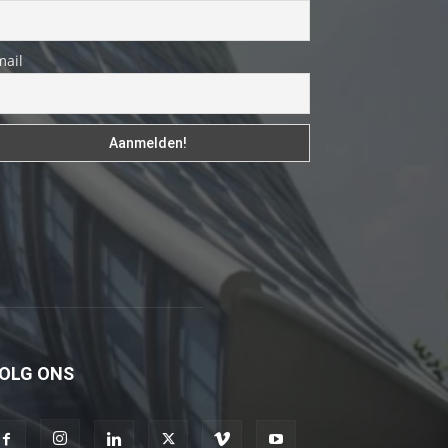
fakat
böylesini
mail
uzun
zamandır
görmemiştir
hd
porno
Olgun
bir
kadının
evine
paket
attıktan
OLG ONS
sonra
kadının
kendisine