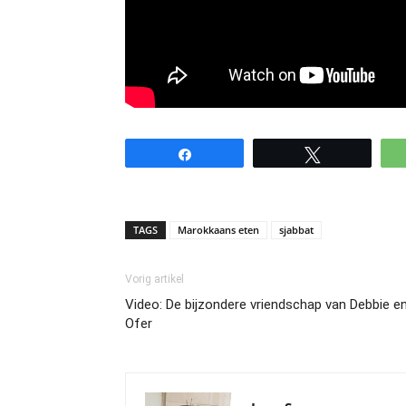
Share
Tweet
TAGS
Marokkaans eten
sjabbat
Vorig artikel
Video: De bijzondere vriendschap van Debbie e
Ofer