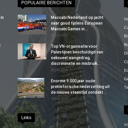
POPULAIRE BERICHTEN
in
Maccabi Nederland op jacht
Is
naar goud tijdens European
C
Maccabi Games in...
29 juli 2019
B
B
k
Top VN-organisatie voor
Palestijnen beschuldigd van
Di
seksueel wangedrag,
C
discriminatie en misbruik...
29 juli 2019
E
G
Enorme 9.000 jaar oude
prehistorische nederzetting uit
T
de nieuwe steentijd ontdekt...
16 juli 2019
Links
V