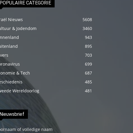
POPULAIRE CATEGORIE
genç
adam
raël Nieuws
5608
boş
ultuur & Jodendom
3460
zamanlarında
innenland
943
kuryecilik
uitenland
895
yaparak
harçlığını
vers
703
çıkarmaktadır
oronavirus
699
türk
conomie & Tech
687
porno
eschiedenis
485
Gün
weede Wereldoorlog
481
içerisinde
binbir
çeşit
Nieuwsbrief
insanla
oornaam of volledige naam
karşılaşır