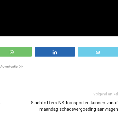
WhatsApp
Share
Email
Advertentie (4)
Volgend artikel
n
Slachtoffers NS transporten kunnen vanaf
maandag schadevergoeding aanvragen