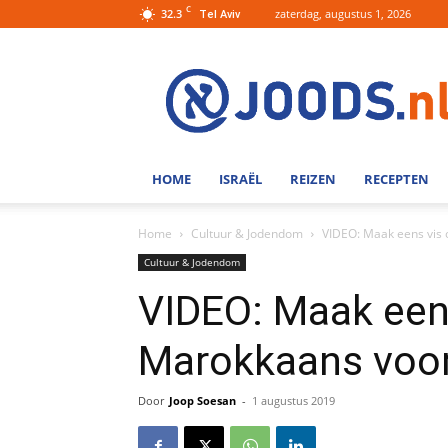
C
32.3
zaterdag, augustus 1, 2026
Tel Aviv
Joods.nl:
Nieuws
uit
Joods
Nederland
en
HOME
ISRAËL
REIZEN
RECEPTEN
Israel
Home
Cultuur & Jodendom
VIDEO: Maak eens vis 
Cultuur & Jodendom
VIDEO: Maak eens
Marokkaans voor
Door
Joop Soesan
-
1 augustus 2019