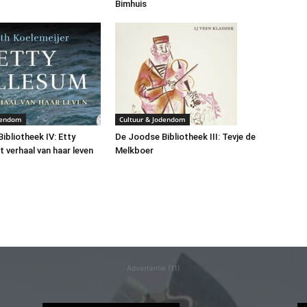
Bimhuis
dendom
Cultuur & Jodendom
ibliotheek IV: Etty
De Joodse Bibliotheek III: Tevje de
t verhaal van haar leven
Melkboer
Advertentie (11)