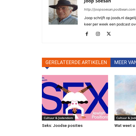
Joop Soesan
http://joopsoesan.podbean.com
Joop schrijft op joods.nl dagel
keer per week een podcast ove
GERELATEERDE ARTIKELEN
MEER VA
Cultuur & Jodendom
Cultuur & Jo
Seks: Joodse posities
Wat weet u 