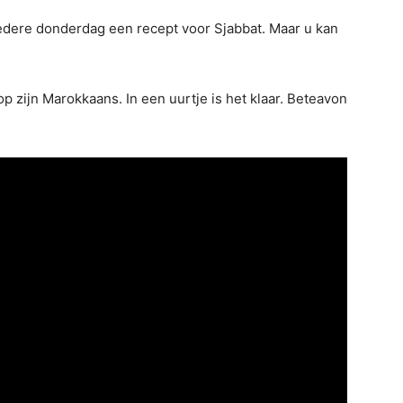
edere donderdag een recept voor Sjabbat. Maar u kan
 zijn Marokkaans. In een uurtje is het klaar. Beteavon