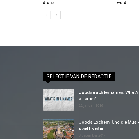
drone
werd
SELECTIE VAN DE REDACTIE
Joodse achternamen. What’s 
a name?
22 januari 2016
Joods Lochem: Und die Musi
spielt weiter
3 december 2014