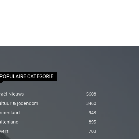
fakat
böylesini
uzun
zamandır
görmemiştir
hd
porno
Olgun
bir
POPULAIRE CATEGORIE
kadının
evine
raël Nieuws
5608
paket
ultuur & Jodendom
3460
attıktan
innenland
943
sonra
uitenland
895
kadının
vers
703
kendisine