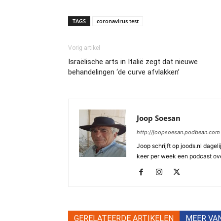
TAGS
coronavirus test
Vorig artikel
Israëlische arts in Italië zegt dat nieuwe
behandelingen ‘de curve afvlakken’
Joop Soesan
http://joopsoesan.podbean.com
Joop schrijft op joods.nl dagel
keer per week een podcast ove
GERELATEERDE ARTIKELEN
MEER VA