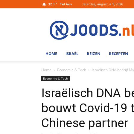
C
32.3
zaterdag, augustus 1, 2026
Tel Aviv
Joods.nl:
Nieuws
uit
Joods
Nederland
en
HOME
ISRAËL
REIZEN
RECEPTEN
Israel
Home
Economie & Tech
Israëlisch DNA bedrijf My
Economie & Tech
Israëlisch DNA b
bouwt Covid-19 t
Chinese partner