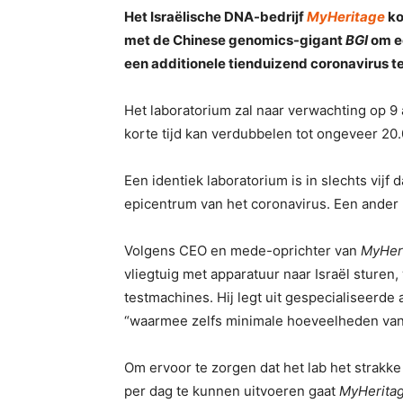
Het Israëlische DNA-bedrijf
MyHeritage
ko
met de Chinese genomics-gigant
BGI
om e
een additionele tienduizend coronavirus te
Het laboratorium zal naar verwachting op 9 
korte tijd kan verdubbelen tot ongeveer 20
Een identiek laboratorium is in slechts vij
epicentrum van het coronavirus. Een ander
Volgens CEO en mede-oprichter van
MyHer
vliegtuig met apparatuur naar Israël sture
testmachines. Hij legt uit gespecialiseerde
“waarmee zelfs minimale hoeveelheden van
Om ervoor te zorgen dat het lab het strakke
per dag te kunnen uitvoeren gaat
MyHerita