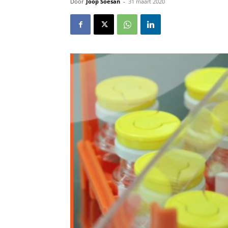
Door
Joop Soesan
-
31 maart 2020