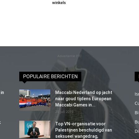
winkels
Advertentie (11)
POPULAIRE BERICHTEN
in
Maccabi Nederland op jacht
Is
naar goud tijdens European
C
Maccabi Games in...
29 juli 2019
B
B
k
Top VN-organisatie voor
Palestijnen beschuldigd van
Di
seksueel wangedrag,