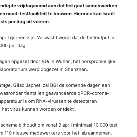
ndigde vrijdagavond aan dat het gaat samenwerken
en nood-testfaciliteit te bouwen. Hiermee kan Israël
sts per dag uit voeren.
april gereed zijn. Verwacht wordt dat de testoutput in
.000 per dag.
f dagen opgezet door
BGI
in Wuhan, het oorspronkelijke
 laboratorium werd opgezet in Shenzhen.
itage
, Gilad Japhet, zal BGI de komende dagen een
n, waaronder tientallen geavanceerde qPCR-corona-
 apparatuur is om RNA-virussen te detecteren
 het virus kunnen worden ontdekt”.
 schema bijhoudt om vanaf 9 april minimaal 10.000 test
ge
110 nieuwe medewerkers voor het lab aannemen.