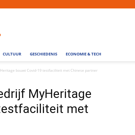
CULTUUR
GESCHIEDENIS
ECONOMIE & TECH
Heritage bouwt Covid-19 testfaciliteit met Chinese partner
edrijf MyHeritage
estfaciliteit met