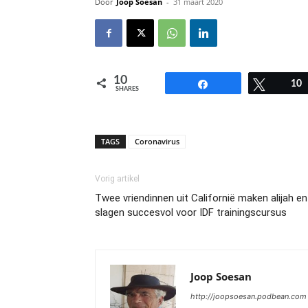
Door
Joop Soesan
-
31 maart 2020
10
Share
Tweet
10
SHARES
TAGS
Coronavirus
Vorig artikel
Twee vriendinnen uit Californië maken alijah en
slagen succesvol voor IDF trainingscursus
Joop Soesan
http://joopsoesan.podbean.com