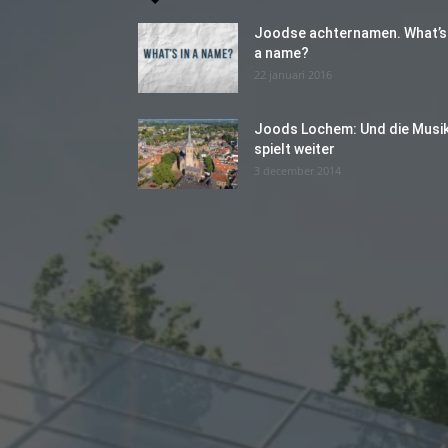
Joodse achternamen. What’s 
a name?
22 januari 2016
Joods Lochem: Und die Musi
spielt weiter
3 december 2014