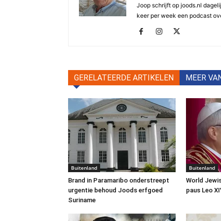
Joop schrijft op joods.nl dagel
keer per week een podcast ove
GERELATEERDE ARTIKELEN
MEER VA
Buitenland
Buitenland
Brand in Paramaribo onderstreept
World Jewis
urgentie behoud Joods erfgoed
paus Leo XI
Suriname