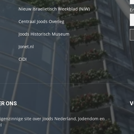
Nieuw Israelietisch Weekblad (NIW)
E
Centraal Joods Overleg
Joods Historisch Museum
Jonet.nl
CIDI
ER ONS
V
igenzinnige site over Joods Nederland, Jodendom en
l