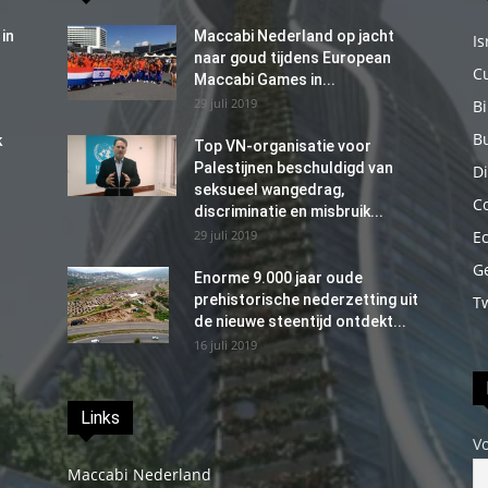
in
Maccabi Nederland op jacht
Is
naar goud tijdens European
C
Maccabi Games in...
29 juli 2019
B
B
k
Top VN-organisatie voor
Palestijnen beschuldigd van
Di
seksueel wangedrag,
C
discriminatie en misbruik...
29 juli 2019
E
G
Enorme 9.000 jaar oude
prehistorische nederzetting uit
T
de nieuwe steentijd ontdekt...
16 juli 2019
Links
V
Maccabi Nederland