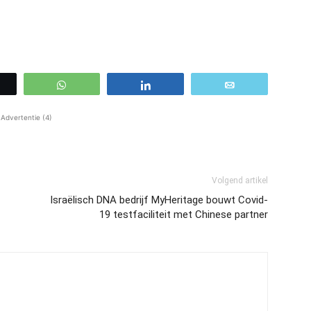
WhatsApp
Share
Email
Advertentie (4)
Volgend artikel
Israëlisch DNA bedrijf MyHeritage bouwt Covid-
19 testfaciliteit met Chinese partner