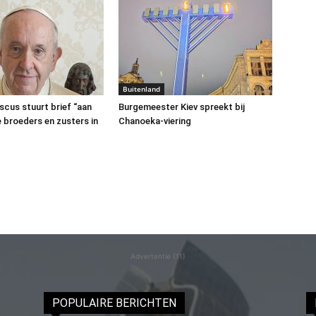
Buitenland
scus stuurt brief “aan
Burgemeester Kiev spreekt bij
 broeders en zusters in
Chanoeka-viering
Advertentie (11)
POPULAIRE BERICHTEN