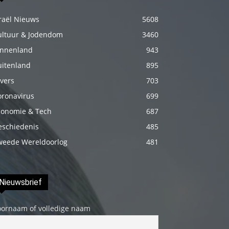
Onu
raël Nieuws
5608
biraz
ultuur & Jodendom
3460
elleyip
innenland
943
kıvama
uitenland
getirdikten
895
sonra
vers
703
üstünde
oronavirus
699
ki
conomie & Tech
687
havluyu
eschiedenis
485
çektim
weede Wereldoorlog
481
ve
çıplak
bedenini
Nieuwsbrief
okşamaya
oornaam of volledige naam
başladım
porno