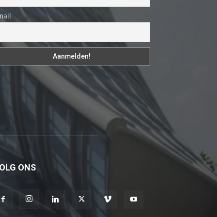
izle
mail
En
sonunda
elimi
onun
bacak
arasına
götürünce
aramızda
hiç
beklemediğim
şeyler
OLG ONS
yaşandı
türk
porno
Siyahi