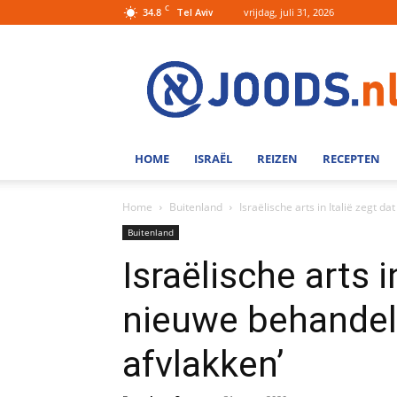
C
34.8
vrijdag, juli 31, 2026
Tel Aviv
Joods.nl:
Nieuws
uit
Joods
Nederland
en
HOME
ISRAËL
REIZEN
RECEPTEN
Israel
Home
Buitenland
Israëlische arts in Italië zegt 
Buitenland
Israëlische arts i
nieuwe behandel
afvlakken’