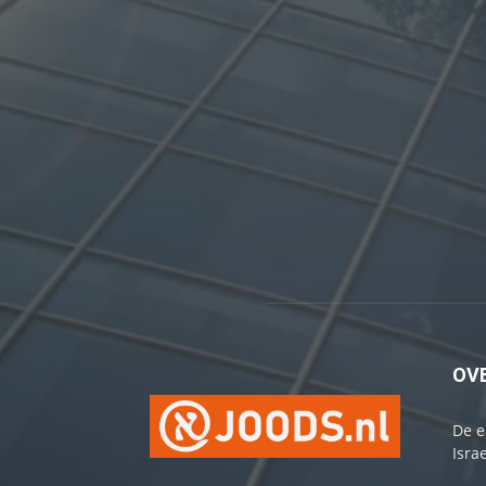
OV
De e
Israe