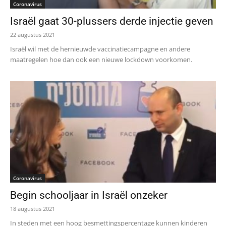
Coronavirus
Israël gaat 30-plussers derde injectie geven
22 augustus 2021
Israël wil met de hernieuwde vaccinatiecampagne en andere
maatregelen hoe dan ook een nieuwe lockdown voorkomen.
Coronavirus
Begin schooljaar in Israël onzeker
18 augustus 2021
In steden met een hoog besmettingspercentage kunnen kinderen