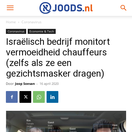
Home
Coronavirus
Coronavirus
Economie & Tech
Israëlisch bedrijf monitort
vermoeidheid chauffeurs
(zelfs als ze een
gezichtsmasker dragen)
Door
Joop Soesan
-
16 april 2020