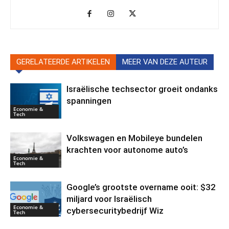
GERELATEERDE ARTIKELEN
MEER VAN DEZE AUTEUR
Israëlische techsector groeit ondanks
spanningen
Economie &
Tech
Volkswagen en Mobileye bundelen
krachten voor autonome auto’s
Economie &
Tech
Google’s grootste overname ooit: $32
miljard voor Israëlisch
Economie &
cybersecuritybedrijf Wiz
Tech