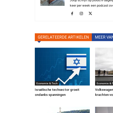
Joop schrijft op joods.nl dagel
keer per week een podcast ove
GERELATEERDE ARTIKELEN
MEER VA
Economie & Tech
Economie & 
Israëlische techsector groeit
Volkswagen
ondanks spanningen
krachten vo