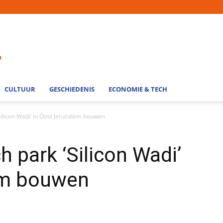
CULTUUR
GESCHIEDENIS
ECONOMIE & TECH
‘Silicon Wadi’ in Oost Jeruzalem bouwen
ch park ‘Silicon Wadi’
em bouwen