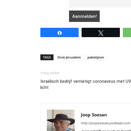
Share
Tweet
TAGS
Oost-Jeruzalem
palestijnen
Vorig artikel
Israëlisch bedrijf vernietigt coronavirus met U
licht
Joop Soesan
http://joopsoesan.podbean.com