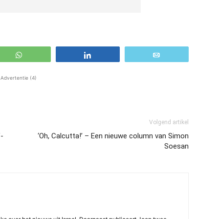
WhatsApp
Share
Email
Advertentie (4)
Volgend artikel
V-
‘Oh, Calcutta!’ – Een nieuwe column van Simon
Soesan