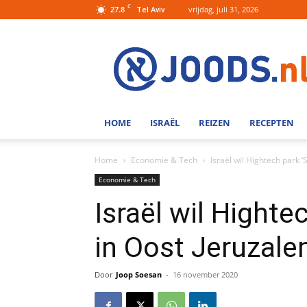
C
27.8
vrijdag, juli 31, 2026
Tel Aviv
Joods.nl:
Nieuws
uit
Joods
Nederland
en
HOME
ISRAËL
REIZEN
RECEPTEN
Israel
Home
Economie & Tech
Israël wil Hightech park 
Economie & Tech
Israël wil Highte
in Oost Jeruzal
Door
Joop Soesan
-
16 november 2020