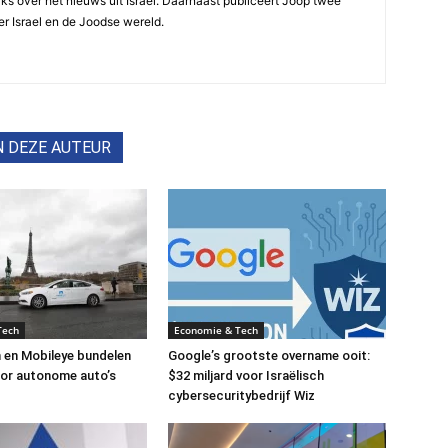
ijks over het nieuws uit Israel. Daarnaast publiceert Joop twee
r Israel en de Joodse wereld.
N DEZE AUTEUR
Tech
Economie & Tech
 en Mobileye bundelen
Google’s grootste overname ooit:
or autonome auto’s
$32 miljard voor Israëlisch
cybersecuritybedrijf Wiz