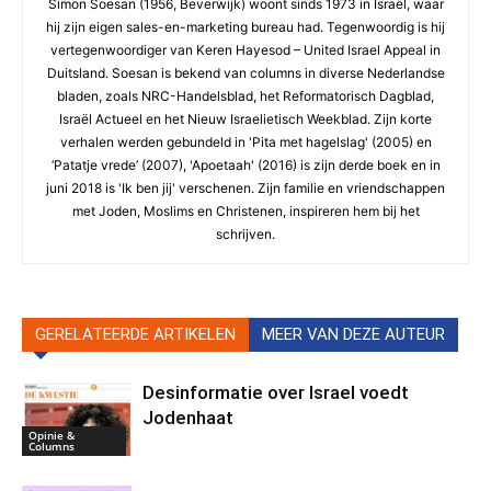
Simon Soesan (1956, Beverwijk) woont sinds 1973 in Israël, waar
hij zijn eigen sales-en-marketing bureau had. Tegenwoordig is hij
vertegenwoordiger van Keren Hayesod – United Israel Appeal in
Duitsland. Soesan is bekend van columns in diverse Nederlandse
bladen, zoals NRC-Handelsblad, het Reformatorisch Dagblad,
Israël Actueel en het Nieuw Israelietisch Weekblad. Zijn korte
verhalen werden gebundeld in 'Pita met hagelslag' (2005) en
‘Patatje vrede’ (2007), 'Apoetaah' (2016) is zijn derde boek en in
juni 2018 is 'Ik ben jij' verschenen. Zijn familie en vriendschappen
met Joden, Moslims en Christenen, inspireren hem bij het
schrijven.
GERELATEERDE ARTIKELEN
MEER VAN DEZE AUTEUR
Desinformatie over Israel voedt
Jodenhaat
Opinie &
Columns