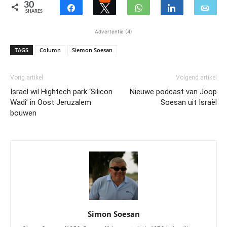
30
SHARES
Advertentie (4)
TAGS
Column
Siemon Soesan
Vorig artikel
Volgend artikel
Israël wil Hightech park ‘Silicon
Nieuwe podcast van Joop
Wadi’ in Oost Jeruzalem
Soesan uit Israël
bouwen
Simon Soesan