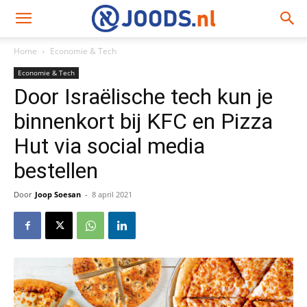
Home
Economie & Tech
Economie & Tech
Door Israëlische tech kun je
binnenkort bij KFC en Pizza
Hut via social media
bestellen
Door
Joop Soesan
-
8 april 2021