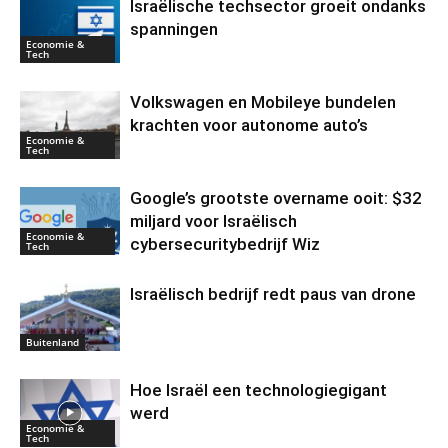
Israëlische techsector groeit ondanks
spanningen
Economie &
Tech
Volkswagen en Mobileye bundelen
krachten voor autonome auto’s
Economie &
Tech
Google’s grootste overname ooit: $32
miljard voor Israëlisch
Economie &
cybersecuritybedrijf Wiz
Tech
Israëlisch bedrijf redt paus van drone
Buitenland
Hoe Israël een technologiegigant
werd
Economie &
Tech