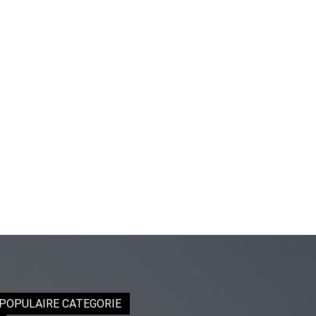
genç
adam
boş
zamanlarında
kuryecilik
yaparak
harçlığını
çıkarmaktadır
türk
porno
Gün
içerisinde
binbir
çeşit
insanla
POPULAIRE CATEGORIE
karşılaşır