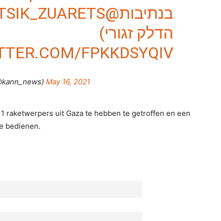
@ITSIK_ZUARETS
בנתיבות
הדלק זגורי)
ITTER.COM/FPKKDSYQIV
כאן חדש (@kann_news)
May 16, 2021
 raketwerpers uit Gaza te hebben te getroffen en een
e bedienen.