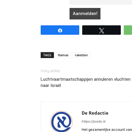
Share
Tweet
TAGS
Hamas
raketten
Vorig artikel
Luchtvaartmaatschappijen annuleren vluchten
naar Israël
De Redactie
https://joods.nl
Het gezamenlijke account van d