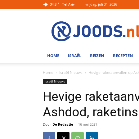
C
34.8
vrijdag, juli 31, 2026
Tel Aviv
Joods.nl:
Nieuws
uit
Joods
Nederland
en
HOME
ISRAËL
REIZEN
RECEPTEN
Israel
Home
Israël Nieuws
Hevige raketaanvallen op Ash
Israël Nieuws
Hevige raketaanv
Ashdod, raketins
Door
De Redactie
-
16 mei 2021