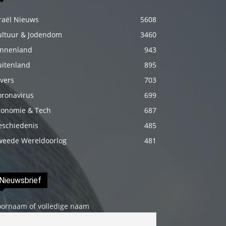
fakat
raël Nieuws
5608
böylesini
ultuur & Jodendom
3460
uzun
innenland
943
zamandır
görmemiştir
uitenland
895
hd
vers
703
porno
oronavirus
699
Olgun
conomie & Tech
687
bir
eschiedenis
485
kadının
weede Wereldoorlog
481
evine
paket
attıktan
Nieuwsbrief
sonra
kadının
oornaam of volledige naam
kendisine