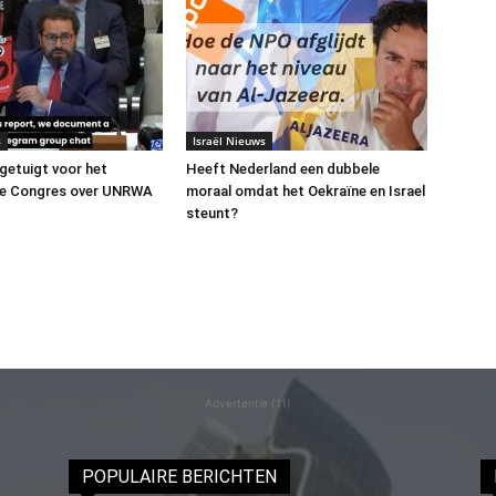
s
Israël Nieuws
 getuigt voor het
Heeft Nederland een dubbele
e Congres over UNRWA
moraal omdat het Oekraïne en Israel
steunt?
Advertentie (11)
POPULAIRE BERICHTEN