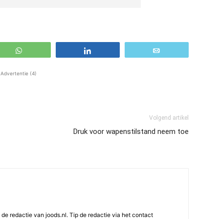
WhatsApp
Share
Email
Advertentie (4)
Volgend artikel
Druk voor wapenstilstand neem toe
e redactie van joods.nl. Tip de redactie via het contact