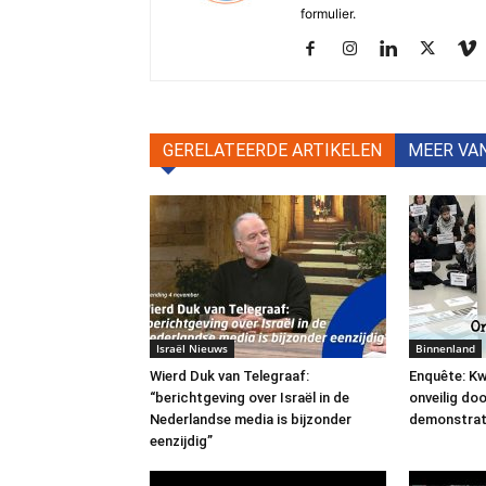
formulier.
GERELATEERDE ARTIKELEN
MEER VA
Israël Nieuws
Binnenland
Wierd Duk van Telegraaf:
Enquête: Kw
“berichtgeving over Israël in de
onveilig do
Nederlandse media is bijzonder
demonstrat
eenzijdig”