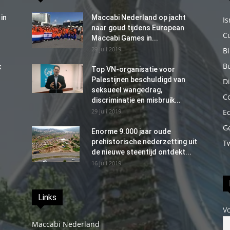
in
Maccabi Nederland op jacht
Is
naar goud tijdens European
C
Maccabi Games in...
29 juli 2019
B
B
k
Top VN-organisatie voor
Palestijnen beschuldigd van
Di
seksueel wangedrag,
C
discriminatie en misbruik...
29 juli 2019
E
G
Enorme 9.000 jaar oude
prehistorische nederzetting uit
T
de nieuwe steentijd ontdekt...
16 juli 2019
Links
V
Maccabi Nederland