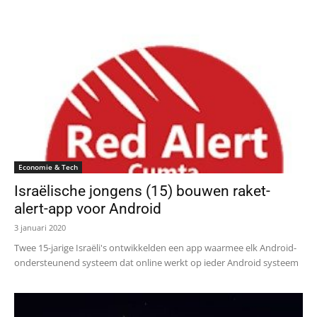
Economie & Tech
Israëlische jongens (15) bouwen raket-
alert-app voor Android
3 januari 2020
Twee 15-jarige Israëli's ontwikkelden een app waarmee elk Android-
ondersteunend systeem dat online werkt op ieder Android systeem