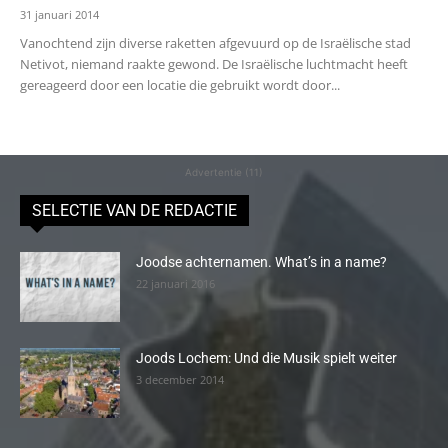
31 januari 2014
Vanochtend zijn diverse raketten afgevuurd op de Israëlische stad
Netivot, niemand raakte gewond. De Israëlische luchtmacht heeft
gereageerd door een locatie die gebruikt wordt door...
Advertentie (11)
SELECTIE VAN DE REDACTIE
Joodse achternamen. What’s in a name?
22 januari 2016
Joods Lochem: Und die Musik spielt weiter
3 december 2014