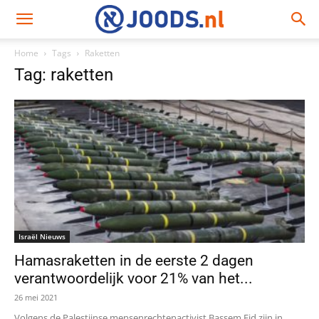
Home
Tags
Raketten
Tag: raketten
Israël Nieuws
Hamasraketten in de eerste 2 dagen
verantwoordelijk voor 21% van het...
26 mei 2021
Volgens de Palestijnse mensenrechtenactivist Bassem Eid zijn in