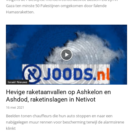
Gaza ten minste 50 Palestijnen omgekomen door falende
Hamasraketten.
Israël Nieuws
Hevige raketaanvallen op Ashkelon en
Ashdod, raketinslagen in Netivot
16 mei 2021
Beelden tonen chauffeurs die hun auto stoppen en naar een
nabijgelegen muur rennen voor bescherming terwijl de alarmsirene
klinkt