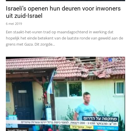
Israeli’s openen hun deuren voor inwoners
uit zuid-Israel
6 mei 2019
Een staakt-het-vuren trad op maandagochtend in werking dat
hopelijk het einde betekent van de laatste ronde van geweld aan de
grens met Gaza. Dit zorgde...
Israël Nieuws