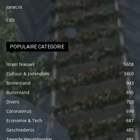
Jonet.nl
CIDI
POPULAIRE CATEGORIE
Israël Nieuws
5608
Cultuur & Jodendom
3460
Binnenland
943
Buitenland
895
Divers
703
Coronavirus
699
Economie & Tech
687
Geschiedenis
485
Tweede Wereldoorlog
481