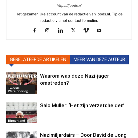
https://joods.nl
Het gezamenlijke account van de redactie van joods.nl. Tip de
redactie via het contact formulier.
GERELATEERDE ARTIKELEN
MEER VAN DEZE AUTEUR
Waarom was deze Nazi-jager
omstreden?
Tweede
Wereldoorlog
Salo Muller: ‘Het zijn verzetshelden’
Binnenland
Nazimiljardairs – Door David de Jong