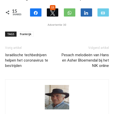
15
15
SHARES
Advertentie (4)
TAGS
frankrijk
Vorig artikel
Volgend artikel
Israëlische techbedrijven
Pesach melodieën van Hans
helpen het coronavirus te
en Asher Bloemendal bij het
bestrijden
NIK online