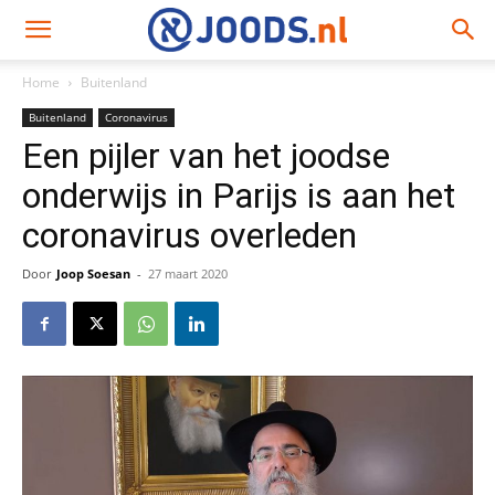
Home
Buitenland
Buitenland
Coronavirus
Een pijler van het joodse
onderwijs in Parijs is aan het
coronavirus overleden
Door
Joop Soesan
-
27 maart 2020