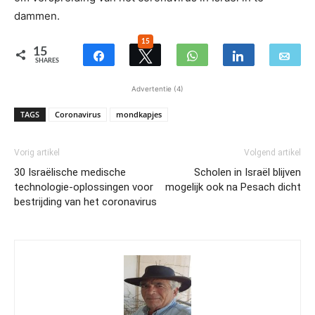
dammen.
15
15
SHARES
Advertentie (4)
TAGS
Coronavirus
mondkapjes
Vorig artikel
Volgend artikel
30 Israëlische medische
Scholen in Israël blijven
technologie-oplossingen voor
mogelijk ook na Pesach dicht
bestrijding van het coronavirus