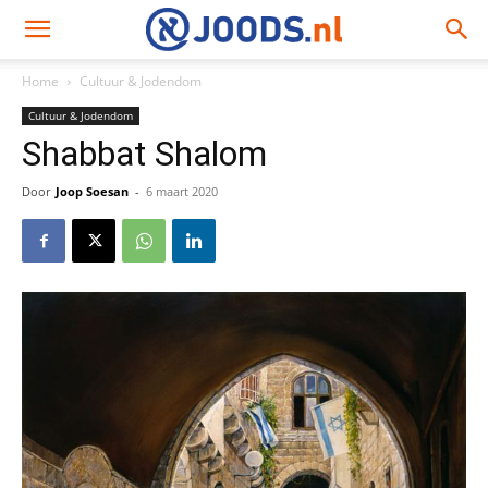
Home
Cultuur & Jodendom
Cultuur & Jodendom
Shabbat Shalom
Door
Joop Soesan
-
6 maart 2020