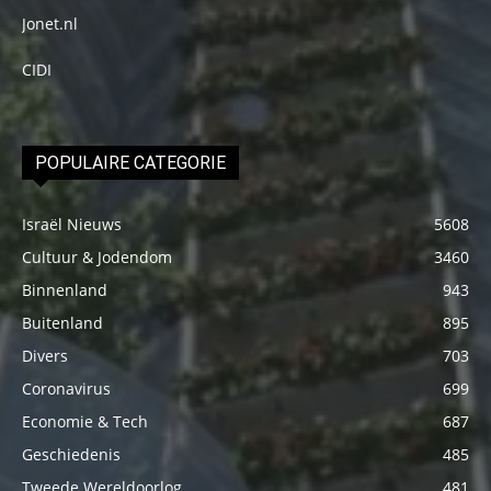
Jonet.nl
CIDI
POPULAIRE CATEGORIE
Israël Nieuws
5608
Cultuur & Jodendom
3460
Binnenland
943
Buitenland
895
Divers
703
Coronavirus
699
Economie & Tech
687
Geschiedenis
485
Tweede Wereldoorlog
481