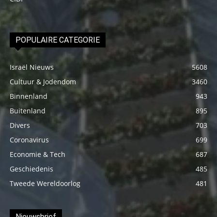
POPULAIRE CATEGORIE
Israël Nieuws
5608
Cultuur & Jodendom
3460
Binnenland
943
Buitenland
895
Divers
703
Coronavirus
699
Economie & Tech
687
Geschiedenis
485
Tweede Wereldoorlog
481
Nieuwsbrief