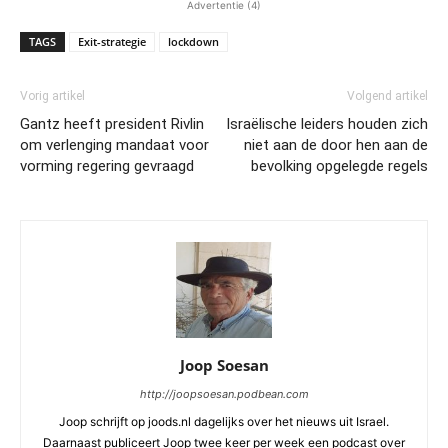
Advertentie (4)
TAGS
Exit-strategie
lockdown
Vorig artikel
Volgend artikel
Gantz heeft president Rivlin
Israëlische leiders houden zich
om verlenging mandaat voor
niet aan de door hen aan de
vorming regering gevraagd
bevolking opgelegde regels
Joop Soesan
http://joopsoesan.podbean.com
Joop schrijft op joods.nl dagelijks over het nieuws uit Israel.
Daarnaast publiceert Joop twee keer per week een podcast over