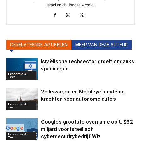
Israel en de Joodse wereld.
GERELATEERDE ARTIKELEN
MEER VAN DEZE AUTEUR
Israëlische techsector groeit ondanks
spanningen
Economie &
Tech
Volkswagen en Mobileye bundelen
krachten voor autonome auto’s
Economie &
Tech
Google’s grootste overname ooit: $32
miljard voor Israëlisch
Economie &
cybersecuritybedrijf Wiz
Tech