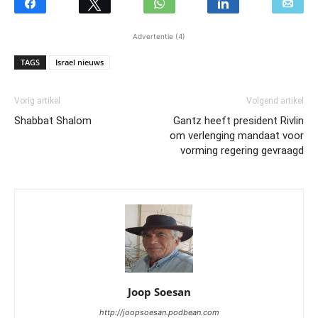
Advertentie (4)
TAGS
Israel nieuws
Vorig artikel
Volgend artikel
Shabbat Shalom
Gantz heeft president Rivlin
om verlenging mandaat voor
vorming regering gevraagd
Joop Soesan
http://joopsoesan.podbean.com