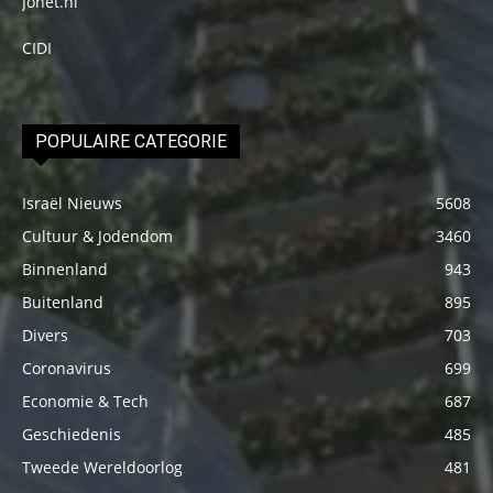
Jonet.nl
CIDI
POPULAIRE CATEGORIE
Israël Nieuws
5608
Cultuur & Jodendom
3460
Binnenland
943
Buitenland
895
Divers
703
Coronavirus
699
Economie & Tech
687
Geschiedenis
485
Tweede Wereldoorlog
481