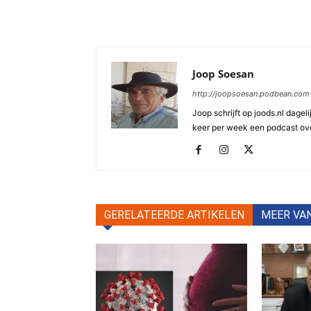
Joop Soesan
http://joopsoesan.podbean.com
Joop schrijft op joods.nl dagel
keer per week een podcast ove
GERELATEERDE ARTIKELEN
MEER VA