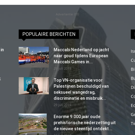
Advertentie (11)
POPULAIRE BERICHTEN
in
Maccabi Nederland op jacht
Is
naar goud tijdens European
C
Maccabi Games in...
29 juli 2019
B
B
k
Top VN-organisatie voor
Palestijnen beschuldigd van
Di
seksueel wangedrag,
C
discriminatie en misbruik...
29 juli 2019
E
G
Enorme 9.000 jaar oude
prehistorische nederzetting uit
T
de nieuwe steentijd ontdekt...