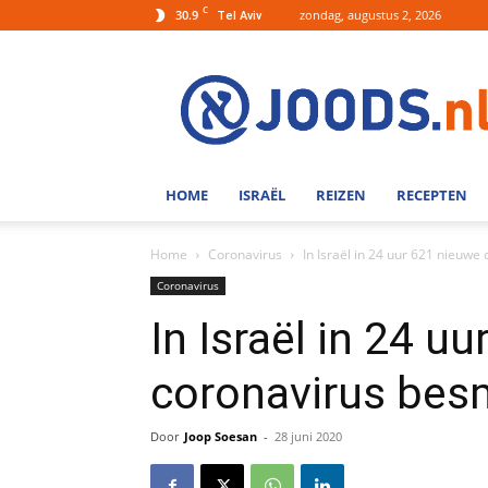
C
30.9
zondag, augustus 2, 2026
Tel Aviv
Joods.nl:
Nieuws
uit
Joods
Nederland
en
HOME
ISRAËL
REIZEN
RECEPTEN
Israel
Home
Coronavirus
In Israël in 24 uur 621 nieuw
Coronavirus
In Israël in 24 u
coronavirus bes
Door
Joop Soesan
-
28 juni 2020