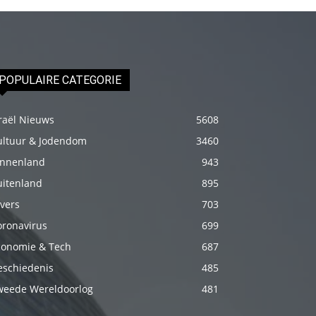
fakat
böylesini
uzun
zamandır
POPULAIRE CATEGORIE
görmemiştir
hd
raël Nieuws
5608
porno
ultuur & Jodendom
3460
Olgun
innenland
943
bir
uitenland
895
kadının
vers
703
evine
oronavirus
699
paket
conomie & Tech
687
attıktan
sonra
eschiedenis
485
kadının
weede Wereldoorlog
481
kendisine