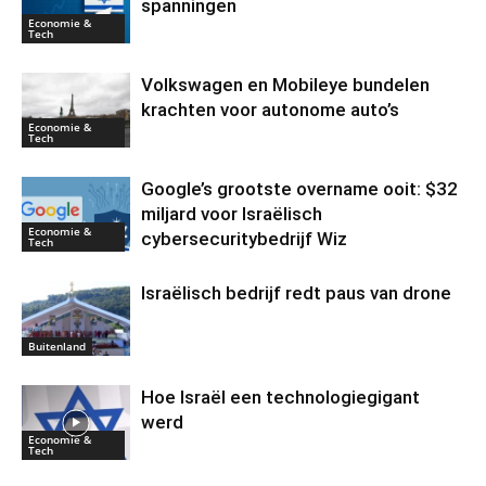
spanningen
Economie &
Tech
Volkswagen en Mobileye bundelen
krachten voor autonome auto’s
Economie &
Tech
Google’s grootste overname ooit: $32
miljard voor Israëlisch
Economie &
cybersecuritybedrijf Wiz
Tech
Israëlisch bedrijf redt paus van drone
Buitenland
Hoe Israël een technologiegigant
werd
Economie &
Tech