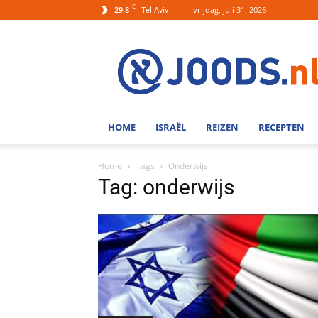
C
29.8
vrijdag, juli 31, 2026
Tel Aviv
Joods.nl:
Nieuws
uit
Joods
Nederland
en
HOME
ISRAËL
REIZEN
RECEPTEN
Israel
Home
Tags
Onderwijs
Tag: onderwijs