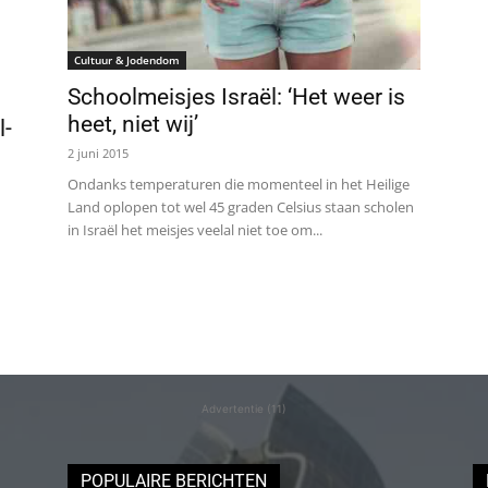
Cultuur & Jodendom
Schoolmeisjes Israël: ‘Het weer is
heet, niet wij’
l-
2 juni 2015
Ondanks temperaturen die momenteel in het Heilige
Land oplopen tot wel 45 graden Celsius staan scholen
in Israël het meisjes veelal niet toe om...
Advertentie (11)
POPULAIRE BERICHTEN