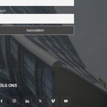
fakat
böylesini
mail
uzun
zamandır
görmemiştir
hd
porno
Olgun
bir
kadının
evine
paket
attıktan
OLG ONS
sonra
kadının
kendisine