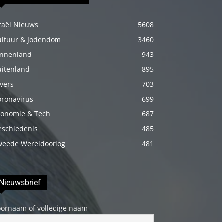
genç
adam
raël Nieuws
5608
boş
ultuur & Jodendom
3460
zamanlarında
innenland
943
kuryecilik
uitenland
895
yaparak
vers
703
harçlığını
oronavirus
699
çıkarmaktadır
conomie & Tech
687
türk
eschiedenis
485
porno
weede Wereldoorlog
481
Gün
içerisinde
binbir
Nieuwsbrief
çeşit
insanla
oornaam of volledige naam
karşılaşır