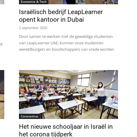
Economie & Tech
Israëlisch bedrijf LeapLearner
opent kantoor in Dubai
2 september 2020
Door samen te werken met de geweldige studenten
van LeapLearner UAE, kunnen onze studenten
et
wereldburgers en boodschappers van vrede worden
Coronavirus
Het nieuwe schooljaar in Israël in
het corona tijdperk