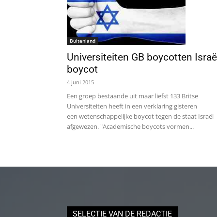
Buitenland
Universiteiten GB boycotten Israë
boycot
4 juni 2015
Een groep bestaande uit maar liefst 133 Britse
Universiteiten heeft in een verklaring gisteren
een wetenschappelijke boycot tegen de staat Israël
afgewezen. "Academische boycots vormen...
SELECTIE VAN DE REDACTIE