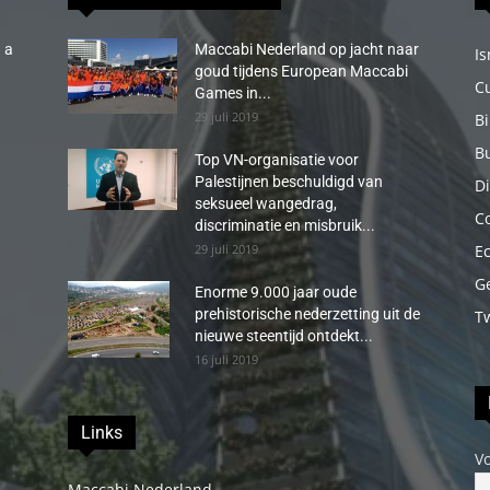
 a
Maccabi Nederland op jacht naar
Is
goud tijdens European Maccabi
C
Games in...
29 juli 2019
B
B
Top VN-organisatie voor
Palestijnen beschuldigd van
Di
seksueel wangedrag,
C
discriminatie en misbruik...
29 juli 2019
E
G
Enorme 9.000 jaar oude
prehistorische nederzetting uit de
T
nieuwe steentijd ontdekt...
16 juli 2019
Links
V
Maccabi Nederland