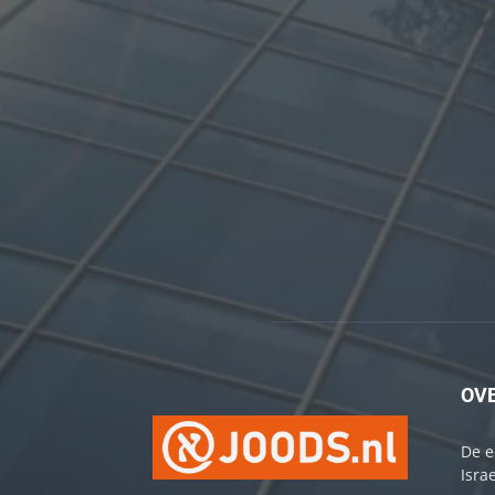
OV
De e
Israe