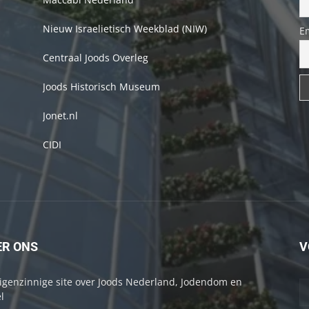
Nieuw Israelietisch Weekblad (NIW)
E
Centraal Joods Overleg
Joods Historisch Museum
Jonet.nl
CIDI
ER ONS
V
igenzinnige site over Joods Nederland, Jodendom en
l