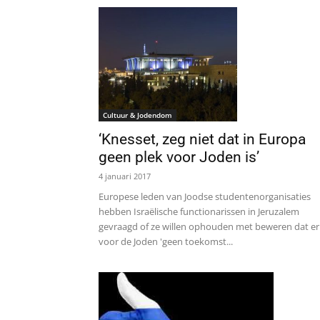
Cultuur & Jodendom
‘Knesset, zeg niet dat in Europa
geen plek voor Joden is’
4 januari 2017
Europese leden van Joodse studentenorganisaties
hebben Israëlische functionarissen in Jeruzalem
gevraagd of ze willen ophouden met beweren dat er
voor de Joden 'geen toekomst...