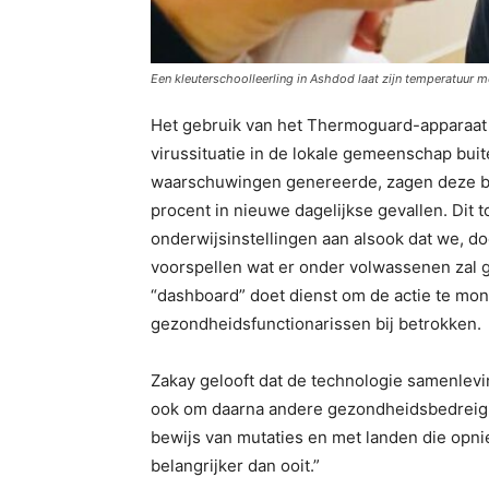
Een kleuterschoolleerling in Ashdod laat zijn temperatuu
Het gebruik van het Thermoguard-apparaat i
virussituatie in de lokale gemeenschap bui
waarschuwingen genereerde, zagen deze buur
procent in nieuwe dagelijkse gevallen. Dit 
onderwijsinstellingen aan alsook dat we, d
voorspellen wat er onder volwassenen zal ge
“dashboard” doet dienst om de actie te moni
gezondheidsfunctionarissen bij betrokken.
Zakay gelooft dat de technologie samenlev
ook om daarna andere gezondheidsbedreigi
bewijs van mutaties en met landen die opni
belangrijker dan ooit.”