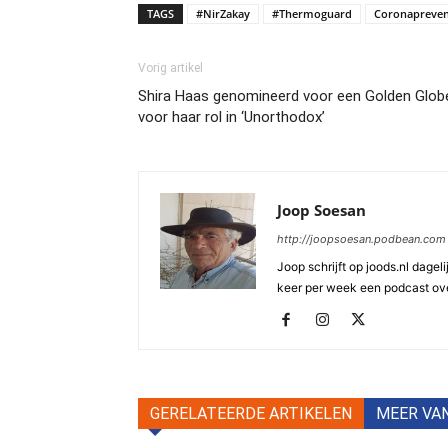
TAGS
#NirZakay
#Thermoguard
Coronapreven
Vorig artikel
Shira Haas genomineerd voor een Golden Glob
voor haar rol in ‘Unorthodox’
Joop Soesan
http://joopsoesan.podbean.com
Joop schrijft op joods.nl dagel
keer per week een podcast ove
GERELATEERDE ARTIKELEN
MEER VA