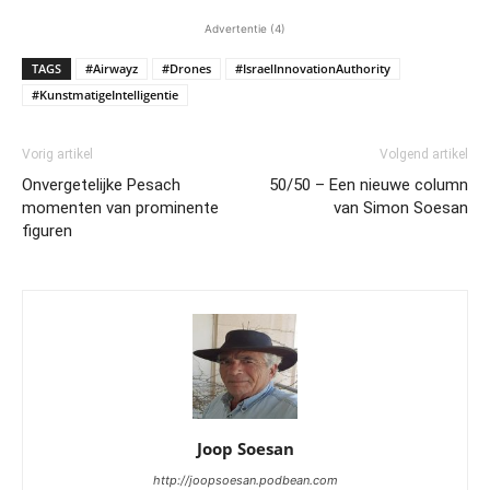
Advertentie (4)
TAGS
#Airwayz
#Drones
#IsraelInnovationAuthority
#KunstmatigeIntelligentie
Vorig artikel
Volgend artikel
Onvergetelijke Pesach
50/50 – Een nieuwe column
momenten van prominente
van Simon Soesan
figuren
Joop Soesan
http://joopsoesan.podbean.com