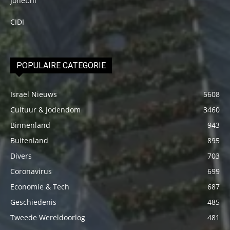
Jonet.nl
CIDI
POPULAIRE CATEGORIE
Israël Nieuws
5608
Cultuur & Jodendom
3460
Binnenland
943
Buitenland
895
Divers
703
Coronavirus
699
Economie & Tech
687
Geschiedenis
485
Tweede Wereldoorlog
481