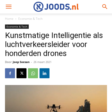
Home
Economie & Tech
Economie & Tech
Kunstmatige Intelligentie als
luchtverkeersleider voor
honderden drones
Door
Joop Soesan
-
26 maart 2021