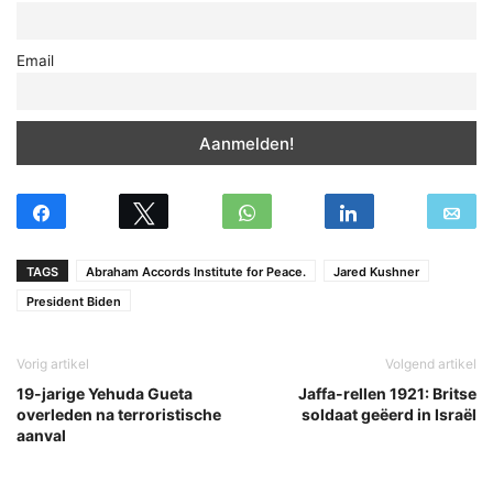
Email
TAGS
Abraham Accords Institute for Peace.
Jared Kushner
President Biden
Vorig artikel
Volgend artikel
19-jarige Yehuda Gueta
Jaffa-rellen 1921: Britse
overleden na terroristische
soldaat geëerd in Israël
aanval