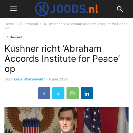
Home
Buitenland
Kushner richt ‘Abraham Accords Institute for Peace’
op
Buitenland
Kushner richt ‘Abraham
Accords Institute for Peace’
op
Door
Eefje Wolkenveldt
-
6 mei 2021