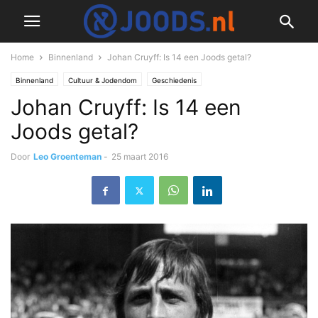
Home
Binnenland
Johan Cruyff: Is 14 een Joods getal?
Binnenland
Cultuur & Jodendom
Geschiedenis
Johan Cruyff: Is 14 een
Joods getal?
Door
Leo Groenteman
-
25 maart 2016