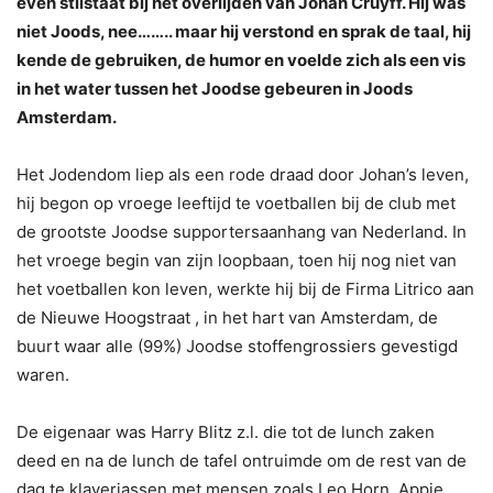
even stilstaat bij het overlijden van Johan Cruyff. Hij was
niet Joods, nee…….. maar hij verstond en sprak de taal, hij
kende de gebruiken, de humor en voelde zich als een vis
in het water tussen het Joodse gebeuren in Joods
Amsterdam.
Het Jodendom liep als een rode draad door Johan’s leven,
hij begon op vroege leeftijd te voetballen bij de club met
de grootste Joodse supportersaanhang van Nederland. In
het vroege begin van zijn loopbaan, toen hij nog niet van
het voetballen kon leven, werkte hij bij de Firma Litrico aan
de Nieuwe Hoogstraat , in het hart van Amsterdam, de
buurt waar alle (99%) Joodse stoffengrossiers gevestigd
waren.
De eigenaar was Harry Blitz z.l. die tot de lunch zaken
deed en na de lunch de tafel ontruimde om de rest van de
dag te klaverjassen met mensen zoals Leo Horn, Appie