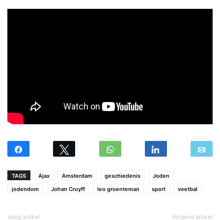
TAGS
Ajax
Amsterdam
geschiedenis
Joden
jodendom
Johan Cruyff
leo groenteman
sport
voetbal
Vorig artikel
Volgend artikel