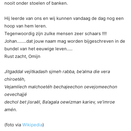
nooit onder stoelen of banken.
Hij leerde van ons en wij kunnen vandaag de dag nog een
hoop van hem leren.
Tegenwoordig zijn zulke mensen zeer schaars !!!!
Johan……..dat jouw naam mag worden bijgeschreven in de
bundel van het eeuwige leven…..
Rust zacht, Omijn
Jitgaddal vejitkadash sjmeh rabba, be’alma die vera
chiroetéh,
Vejamlíech malchoetéh bechajeechon oevejomeechon
oevechajjé
dechol bet jisraël, Ba’agala oewizman kariev, ve’imroe
amén.
(foto via
Wikipedia
)