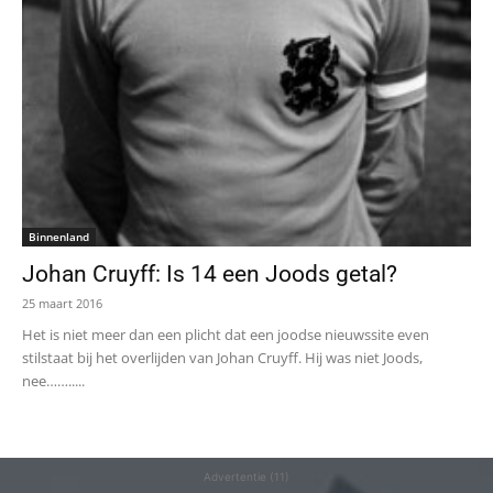
Binnenland
Johan Cruyff: Is 14 een Joods getal?
25 maart 2016
Het is niet meer dan een plicht dat een joodse nieuwssite even
stilstaat bij het overlijden van Johan Cruyff. Hij was niet Joods,
nee…….....
Advertentie (11)