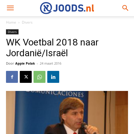
Home
Divers
Divers
WK Voetbal 2018 naar
Jordanië/Israël
Door
Appie Polak
-
24 maart 2016