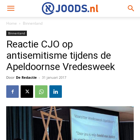
Home
Binnenland
Binnenland
Reactie CJO op
antisemitisme tijdens de
Apeldoornse Vredesweek
Door
De Redactie
-
31 januari 2017