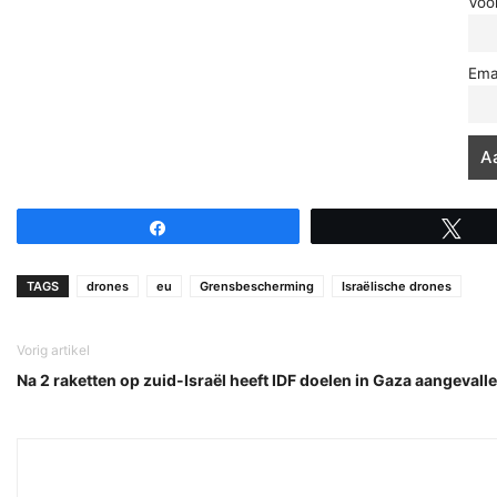
Voo
Ema
Share
Tw
TAGS
drones
eu
Grensbescherming
Israëlische drones
Vorig artikel
Na 2 raketten op zuid-Israël heeft IDF doelen in Gaza aangevall