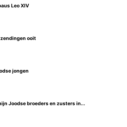
paus Leo XIV
inzendingen ooit
oodse jongen
ijn Joodse broeders en zusters in...