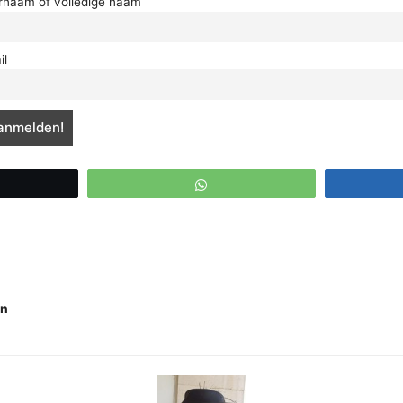
rnaam of volledige naam
il
eet
WhatsApp
en