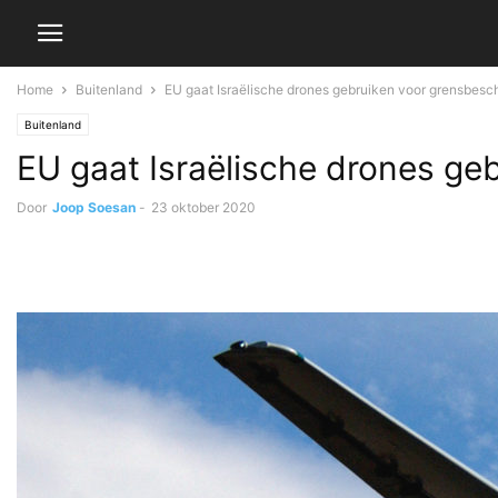
Home
Buitenland
EU gaat Israëlische drones gebruiken voor grensbesc
Buitenland
EU gaat Israëlische drones ge
Door
Joop Soesan
-
23 oktober 2020