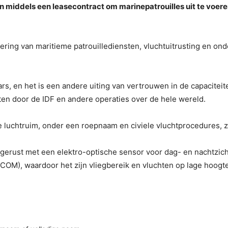
 middels een leasecontract om marinepatrouilles uit te voe
ng van maritieme patrouillediensten, vluchtuitrusting en onde
lars, en het is een andere uiting van vertrouwen in de capacit
iten door de IDF en andere operaties over de hele wereld.
e luchtruim, onder een roepnaam en civiele vluchtprocedures, z
tgerust met een elektro-optische sensor voor dag- en nachtzich
ATCOM), waardoor het zijn vliegbereik en vluchten op lage hoog